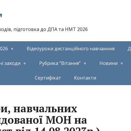
т
аходів, підготовка до ДПА та НМТ 2026
026
Відеоуроки дистанційного навчанння
Д
ні заходи
Рубрика “Вітання”
Новини
Сертифікат
Контакти
ри, навчальних
ндованої МОН на