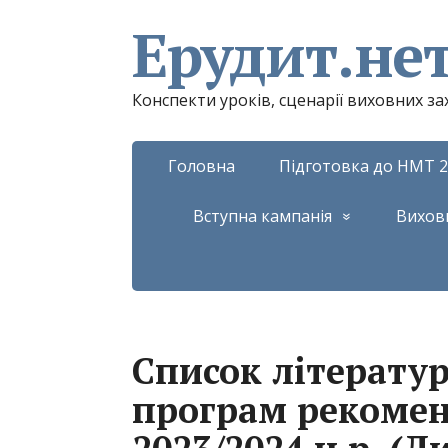
Ерудит.не
Конспекти уроків, сценарії виховних з
Головна
Підготовка до НМТ 2
Вступна кампанія
Вихов
Список літерату
програм рекоме