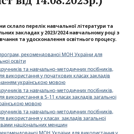
ст від 14.08.2023р.)
їни склало перелік навчальної літератури та
ьних закладах у 2023/2024 навчальному році з
вчання та удосконалення освітнього процесу.
 програм, рекомендованої МОН України для
ьної освіти
дручників та навчально-методичних посібників,
я використання у початкових класах закладів
авчанням українською мовою
дручників та навчально-методичних посібників,
 використання в 5-11 класах закладів загальної
країнською мовою
дручників та навчально-методичних посібників,
 використання у класах закладів загальної
мовами національних меншин
 рекомендованої МОН України для використання у