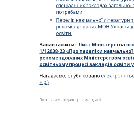
спеціальних закладах загальної 
потребами
Перелік навчальної літератури т
рекомендованих МОН України дл
освіти
Завантажити:
Лист Міністерства осві
1/12038-23 «Про переліки навчальної
рекомендованих Міністерством освіт
освітньому процесі закладів освіти 
Нагадаємо, опубліковано
електронні вер
н.р.)
Позначки:
методичні рекомендації