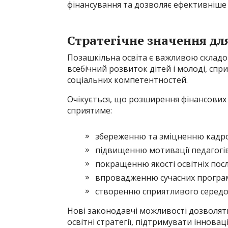
фінансування та дозволяє ефективніше
Стратегічне значення дл
Позашкільна освіта є важливою складов
всебічний розвиток дітей і молоді, сп
соціальних компетентностей.
Очікується, що розширення фінансових 
сприятиме:
збереженню та зміцненню кадро
підвищенню мотивації педагогів
покращенню якості освітніх посл
впровадженню сучасних програм 
створенню сприятливого середов
Нові законодавчі можливості дозволят
освітні стратегії, підтримувати інновац