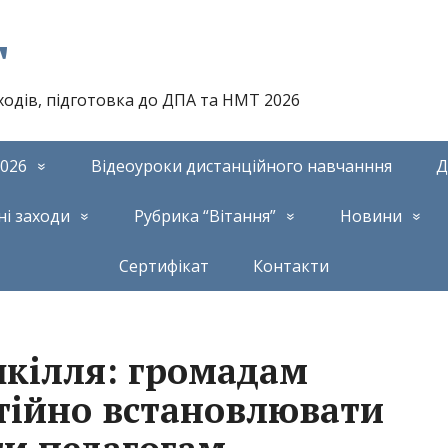
т
аходів, підготовка до ДПА та НМТ 2026
026
Відеоуроки дистанційного навчанння
Д
ні заходи
Рубрика “Вітання”
Новини
Сертифікат
Контакти
кілля: громадам
тійно встановлювати