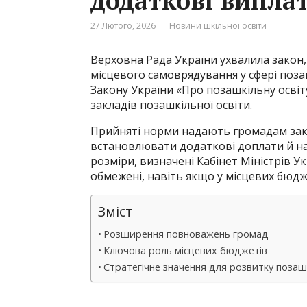
додаткові випла
27 Лютого, 2026
Новини шкільної освіти
Верховна Рада України ухвалила закон
місцевого самоврядування у сфері позаш
Закону України «Про позашкільну освіт
закладів позашкільної освіти.
Прийняті норми надають громадам зак
встановлювати додаткові доплати й н
розміри, визначені Кабінет Міністрів У
обмежені, навіть якщо у місцевих бюдже
Зміст
Розширення повноважень громад
Ключова роль місцевих бюджетів
Стратегічне значення для розвитку позаш