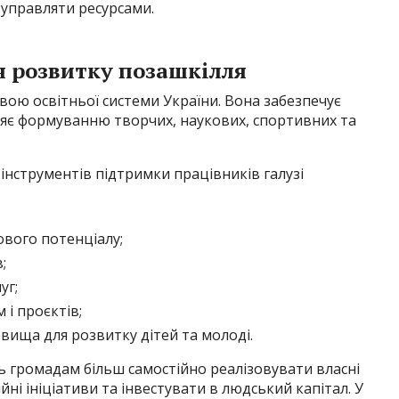
 управляти ресурсами.
я розвитку позашкілля
ою освітньої системи України. Вона забезпечує
рияє формуванню творчих, наукових, спортивних та
інструментів підтримки працівників галузі
вого потенціалу;
;
уг;
і проєктів;
ища для розвитку дітей та молоді.
ь громадам більш самостійно реалізовувати власні
ійні ініціативи та інвестувати в людський капітал. У