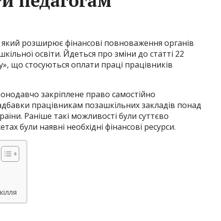
ти педагогам
, який розширює фінансові повноваження органів
кільної освіти. Йдеться про зміни до статті 22
у», що стосуються оплати праці працівників
онодавчо закріплене право самостійно
адбавки працівникам позашкільних закладів понад
країни. Раніше такі можливості були суттєво
тах були наявні необхідні фінансові ресурси.
кілля