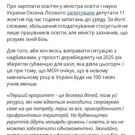
Про зарплати освітян у міністра освіти і науки
України Оксена Лісового
запитували
депутати 11
жовтня під час години запитань до уряду. За його
словами, збільшення оподаткування стосується не
лише працівників освіти, але міністр зазначив, що
розуміє їхній біль.
Для того, аби хоч якось виправити ситуацію з
надбавками, у проєкті держбюджету на 2025 рік
зберегли субвенцю для шкіл, яка діяла цьогоріч. І
це при тому, що МОН очікує, що в новому
навчальному році в Україні буде на 100 тисяч
учнів менше.
«
Перший пріоритет – це безпека дітей, тож усі
ресурси, які нам вдається знаходити, скеровуємо
саме на цю потребу, перш за все, прикордоннихт і
прифронтових територій. На будівництво
укриттів йдуть мільярди гривень і навіть їх ми не
можемо забезпечити одномоментно. Звичайно,