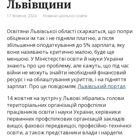
Львівщини
17 Жовтня, 2024
Новини шкільної освіти
Освітяни Львівської області скаржаться, що попри
обіцянки їм так і не підняли платню, а після
збільшення оподаткування до 5% зарплата, яку
вони називають критично малою, буде ще
меншою. У Міністерстві освіти й науки України
знають про цю проблему, але кажуть, що під час
війни не можуть знайти необхідний фінансовий
ресурс і на облаштування укриттів, і на підняття
зарплат. Про це повідомляє
Львівський портал
.
14 жовтня на зустріч у Львові зібрались голови
територіальних організацій профспілки
працівників освіти і науки України, керівники
первинних профспілкових організацій закладів
вищої, фахової передвищої, професійно-технічної
освіти, а також представники влади і нардепи.