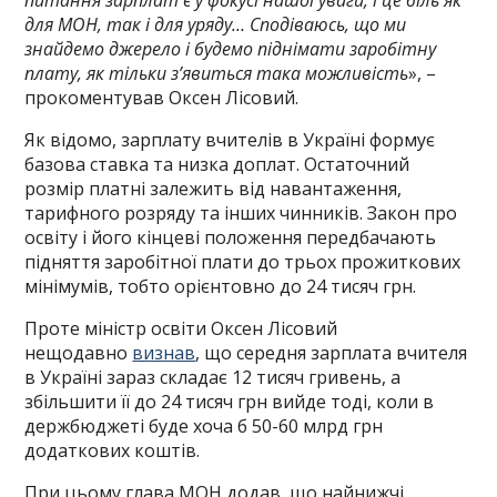
питання зарплат є у фокусі нашої уваги, і це біль як
для МОН, так і для уряду… Сподіваюсь, що ми
знайдемо джерело і будемо піднімати заробітну
плату, як тільки з’явиться така можливість
», –
прокоментував Оксен Лісовий.
Як відомо, зарплату вчителів в Україні формує
базова ставка та низка доплат. Остаточний
розмір платні залежить від навантаження,
тарифного розряду та інших чинників. Закон про
освіту і його кінцеві положення передбачають
підняття заробітної плати до трьох прожиткових
мінімумів, тобто орієнтовно до 24 тисяч грн.
Проте міністр освіти Оксен Лісовий
нещодавно
визнав
, що середня зарплата вчителя
в Україні зараз складає 12 тисяч гривень, а
збільшити її до 24 тисяч грн вийде тоді, коли в
держбюджеті буде хоча б 50-60 млрд грн
додаткових коштів.
При цьому глава МОН додав, що найнижчі