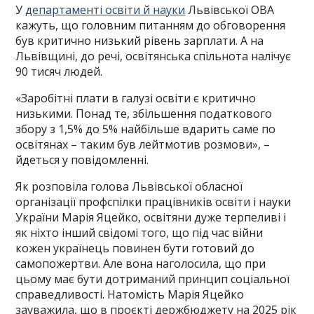
У
департаменті освіти й науки
Львівської ОВА
кажуть, що головним питанням до обговорення
був критично низький рівень зарплати. А на
Львівщині, до речі, освітянська спільнота налічує
90 тисяч людей.
«Заробітні плати в галузі освіти є критично
низькими. Понад те, збільшення податкового
збору з 1,5% до 5% найбільше вдарить саме по
освітянах – таким був лейтмотив розмови», –
йдеться у повідомленні.
Як розповіла голова Львівської обласної
організації профспілки працівників освіти і науки
України Марія Яцейко, освітяни дуже терпеливі і
як ніхто інший свідомі того, що під час війни
кожен українець повинен бути готовий до
самопожертви. Але вона наголосила, що при
цьому має бути дотриманий принцип соціальної
справедливості. Натомість Марія Яцейко
зауважила, що в проєкті держбюджету на 2025 рік