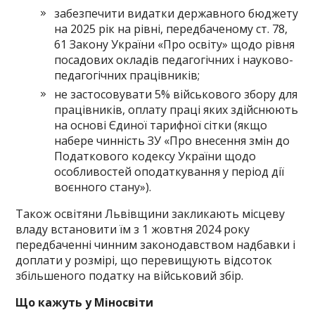
забезпечити видатки державного бюджету
на 2025 рік на рівні, передбаченому ст. 78,
61 Закону України «Про освіту» щодо рівня
посадових окладів педагогічних і науково-
педагогічних працівників;
не застосовувати 5% військового збору для
працівників, оплату праці яких здійснюють
на основі Єдиної тарифної сітки (якщо
набере чинність ЗУ «Про внесення змін до
Податкового кодексу України щодо
особливостей оподаткування у період дії
воєнного стану»).
Також освітяни Львівщини закликають місцеву
владу встановити їм з 1 жовтня 2024 року
передбаченні чинним законодавством надбавки і
доплати у розмірі, що перевищують відсоток
збільшеного податку на військовий збір.
Що кажуть у Міносвіти