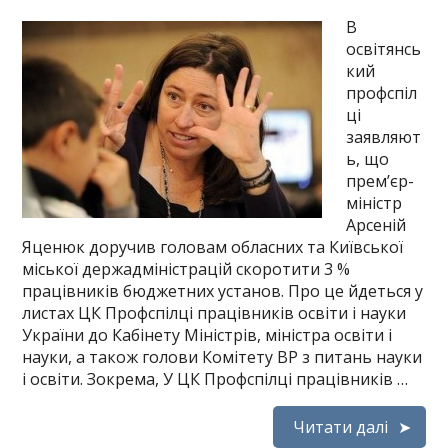
В
освітянсь
кий
профспіл
ці
заявляют
ь, що
прем’єр-
міністр
Арсеній
Яценюк доручив головам обласних та Київської
міської держадміністрацій скоротити 3 %
працівників бюджетних установ. Про це йдеться у
листах ЦК Профспілці працівників освіти і науки
України до Кабінету Міністрів, міністра освіти і
науки, а також голови Комітету ВР з питань науки
і освіти. Зокрема, У ЦК Профспілці працівників …
Читати далі