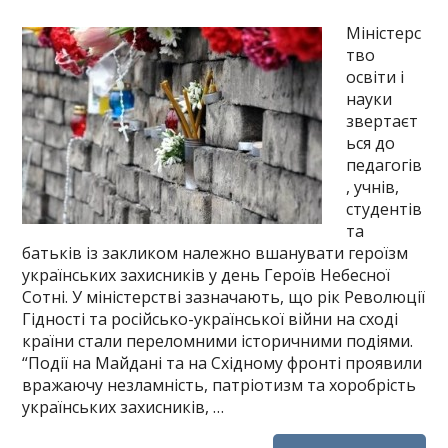
Міністерс
тво
освіти і
науки
звертаєт
ься до
педагогів
, учнів,
студентів
та
батьків із закликом належно вшанувати героїзм
українських захисників у день Героїв Небесної
Сотні. У міністерстві зазначають, що рік Революції
Гідності та російсько-української війни на сході
країни стали переломними історичними подіями.
“Події на Майдані та на Східному фронті проявили
вражаючу незламність, патріотизм та хоробрість
українських захисників, …