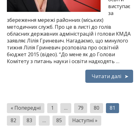
виступає
за
збереження мережі районних (міських)
методичних служб. Про це в листі до голів
обласних державних адміністрацій і голови КМДА
заявляє Лілія Гриневич. Нагадаємо, що минулого
тижня Лілія Гриневич розповіла про освітній
бюджет 2015 (відео). “До мене як до Голови
Комітету з питань науки і освіти надходять …
Читати далі
Пагінація
« Попередні
1
…
79
80
81
записів
82
83
…
85
Наступні »