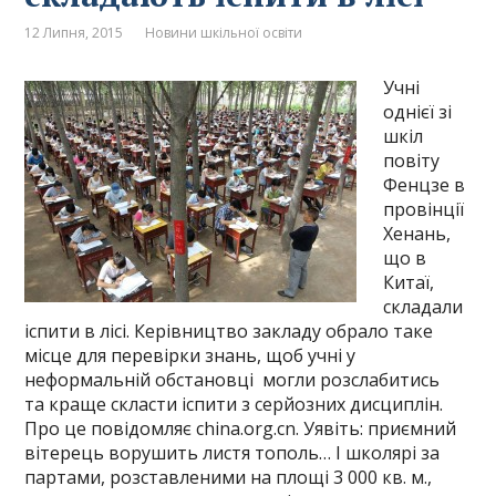
12 Липня, 2015
Новини шкільної освіти
Учні
однієї зі
шкіл
повіту
Фенцзе в
провінції
Хенань,
що в
Китаї,
складали
іспити в лісі. Керівництво закладу обрало таке
місце для перевірки знань, щоб учні у
неформальній обстановці могли розслабитись
та краще скласти іспити з серйозних дисциплін.
Про це повідомляє china.org.cn. Уявіть: приємний
вітерець ворушить листя тополь… І школярі за
партами, розставленими на площі 3 000 кв. м.,