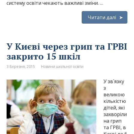
систему освіти чекають важливі зміни. …
Читати далі
У Києві через грип та ГРВІ
закрито 15 шкіл
3 Березня, 2015
Новини шкільної освіти
У зв`язку
з
великою
кількістю
дітей, які
захворіли
на грип
та ГРВІ, в