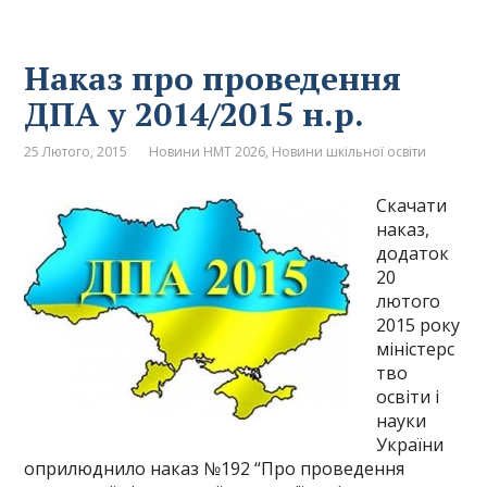
Наказ про проведення
ДПА у 2014/2015 н.р.
25 Лютого, 2015
Новини НМТ 2026
,
Новини шкільної освіти
Скачати
наказ,
додаток
20
лютого
2015 року
міністерс
тво
освіти і
науки
України
оприлюднило наказ №192 “Про проведення