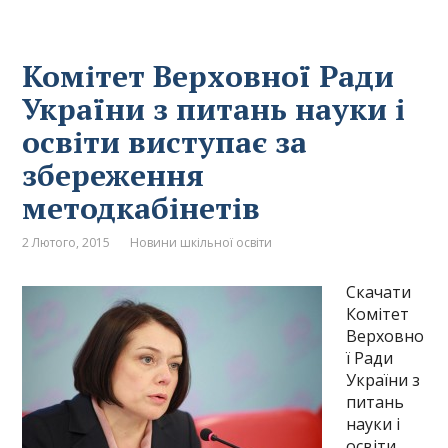
Комітет Верховної Ради
України з питань науки і
освіти виступає за
збереження
методкабінетів
2 Лютого, 2015
Новини шкільної освіти
Скачати
Комітет
Верховно
ї Ради
України з
питань
науки і
освіти