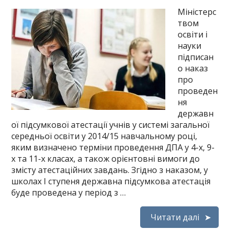
Міністерс
твом
освіти і
науки
підписан
о наказ
про
проведен
ня
державн
ої підсумкової атестації учнів у системі загальної
середньої освіти у 2014/15 навчальному році,
яким визначено терміни проведення ДПА у 4-х, 9-
х та 11-х класах, а також орієнтовні вимоги до
змісту атестаційних завдань. Згідно з наказом, у
школах І ступеня державна підсумкова атестація
буде проведена у період з …
Читати далі