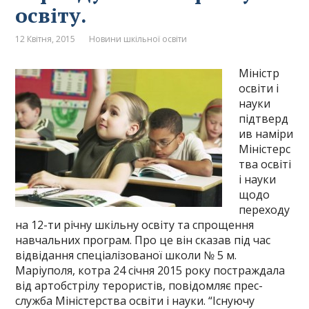
освіту.
12 Квітня, 2015
Новини шкільної освіти
Міністр
освіти і
науки
підтверд
ив наміри
Міністерс
тва освіті
і науки
щодо
переходу
на 12-ти річну шкільну освіту та спрощення
навчальних програм. Про це він сказав під час
відвідання спеціалізованої школи № 5 м.
Маріуполя, котра 24 січня 2015 року постраждала
від артобстрілу терористів, повідомляє прес-
служба Міністерства освіти і науки. “Існуючу