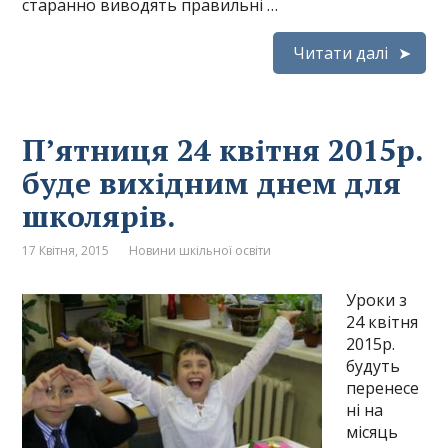
старанно виводять правильні …
Читати далі
П’ятниця 24 квітня 2015р.
буде вихідним днем для
школярів.
17 Квітня, 2015
Новини шкільної освіти
Уроки з
24 квітня
2015р.
будуть
перенесе
ні на
місяць