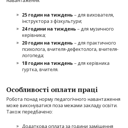
навантаження:
25 годин на тиждень
– для вихователя,
інструктора з фізкультури;
24 години на тиждень
– для музичного
керівника;
20 годин на тиждень
– для практичного
психолога, вчителя-дефектолога, вчителя-
логопеда;
18 годин на тиждень
– для керівника
гуртка, вчителя.
Особливості оплати праці
Робота понад норму педагогічного навантаження
може виконуватися поза межами закладу освіти.
Також передбачено:
Додаткова оплата за години заміщення