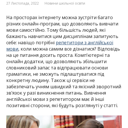
27 Листопада, 2022
Новини шкільної освіти
На просторах інтернету можна зустріти багато
різних онлайн-програм, що дозволяють вивчати
мови самостійно. Тому більшість людей, які
бажають навчитися цим дисциплінам запитують
себе: навіщо потрібні
репетитори з англійської
мови
, коли можна самим все дізнатися? Відповідь
на це питання досить проста. Комп’ютерні та
онлайн додатки, що дозволяють збільшити
словниковий запас та відпрацювати основи
граматики, не зможуть підлаштуватися під
конкретну людину. Також ці сервіси не
забезпечать учням швидкий та якісний зворотний
зв’язок у разі виникнення питань. Вивчення
англійської мови з репетитором має й інші
позитивні сторони, які будуть розглянуті у статті.