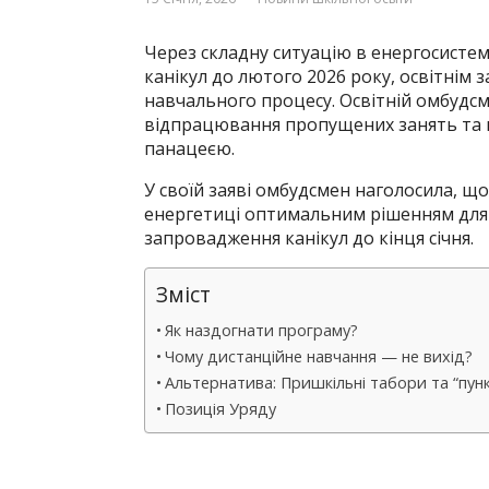
Через складну ситуацію в енергосисте
канікул до лютого 2026 року, освітнім
навчального процесу. Освітній омбудс
відпрацювання пропущених занять та п
панацеєю.
У своїй заяві омбудсмен наголосила, щ
енергетиці оптимальним рішенням для
запровадження канікул до кінця січня.
Зміст
Як наздогнати програму?
Чому дистанційне навчання — не вихід?
Альтернатива: Пришкільні табори та “пун
Позиція Уряду