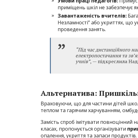
Умови праці педагогів:
Примус 
приміщень шкіл не забезпечує як
Завантаженість вчителів:
Бага
Незламності” або укриттях, що 
проведення занять.
“Під час дистанційного на
електропостачання та зв’я
учнів”
, — підкреслила Над
Альтернатива: Пришкільн
Враховуючи, що для частини дітей шко
теплом та гарячим харчуванням, омбуд
Замість спроб імітувати повноцінний 
класах, пропонується організувати
при
опалення, укриття та запаси продуктів.