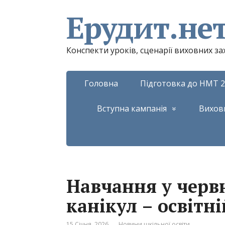
Ерудит.не
Конспекти уроків, сценарії виховних з
Головна
Підготовка до НМТ 2
Вступна кампанія
Вихов
Навчання у червн
канікул – освітн
15 Січня, 2026
Новини шкільної освіти