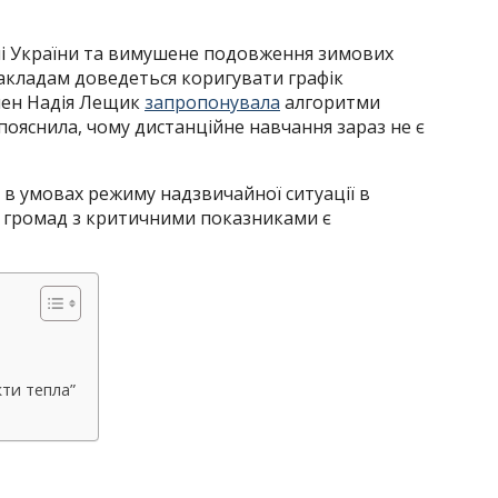
мі України та вимушене подовження зимових
 закладам доведеться коригувати графік
мен Надія Лещик
запропонувала
алгоритми
ояснила, чому дистанційне навчання зараз не є
о в умовах режиму надзвичайної ситуації в
 громад з критичними показниками є
кти тепла”