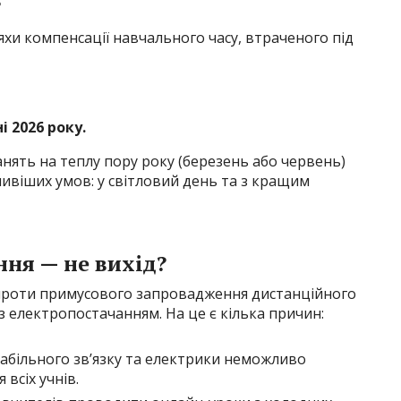
?
хи компенсації навчального часу, втраченого під
 2026 року.
нять на теплу пору року (березень або червень)
ивіших умов: у світловий день та з кращим
ня — не вихід?
 проти примусового запровадження дистанційного
з електропостачанням. На це є кілька причин:
абільного зв’язку та електрики неможливо
 всіх учнів.