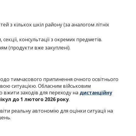
тей з кількох шкіл району (за аналогом літніх
 секції, консультації з окремих предметів.
ям (продукти вже закуплені).
щодо тимчасового припинення очного освітнього
ковою ситуацією. Обласним військовим
 вжити заходів для переходу на
дистанційну
кул до 1 лютого 2026 року
.
іти реальну автономію для оцінки ситуації на
шень.