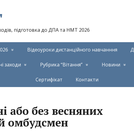
т
аходів, підготовка до ДПА та НМТ 2026
026
Відеоуроки дистанційного навчанння
Д
ні заходи
Рубрика “Вітання”
Новини
Сертифікат
Контакти
і або без весняних
ій омбудсмен