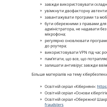
завжди використовувати складні
увімкнути двофакторну автентифі
завантажувати програми та мобі
бути обережними з правами для 
адміністратора, не надавати бе
мікрофона;
регулярно оновлювати програмне
до роутера;
використовувати VPN під час роб
пам’ятати, що все, що потрапля
залишати антивірус завжди вві
Більше матеріалів на тему кібербезпеки
Освітній серіал «Кіберняні»:
https
Освітній серіал «Основи кібергігі
Освітній серіал «Обережно! Шахр
fraudsters