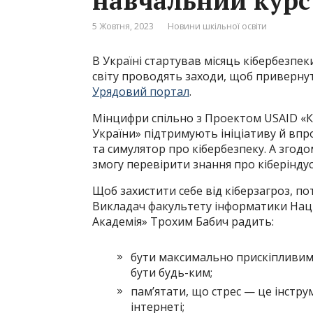
навчальний курс
5 Жовтня, 2023
Новини шкільної освіти
В Україні стартував місяць кібербезпе
світу проводять заходи, щоб привернути
Урядовий портал
.
Мінцифри спільно з Проектом USAID «К
України» підтримують ініціативу й впр
та симулятор про кібербезпеку. А згод
змогу перевірити знання про кіберіндус
Щоб захистити себе від кіберзагроз, по
Викладач факультету інформатики Нац
Академія» Трохим Бабич радить:
бути максимально прискіпливим 
бути будь-ким;
пам’ятати, що стрес — це інстру
інтернеті;