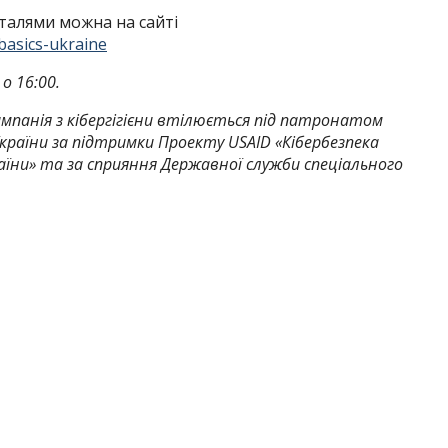
талями можна на сайті
basics-ukraine
о 16:00.
ампанія з кібергігієни втілюється під патронатом
раїни за підтримки Проекту USAID «Кібербезпека
їни» та за сприяння Державної служби спеціального