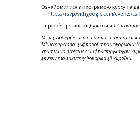
Ознайомитися з програмою курсу та де
—
https://rsvp.withgoogle.com/events/cs-
Перший тренінг відбудеться
12 жовтня 
Місяць кібербезпеки та просвітницька к
Міністерства цифрової трансформації Ук
критично важливої інфраструктури Укра
зв’язку та захисту інформації України.