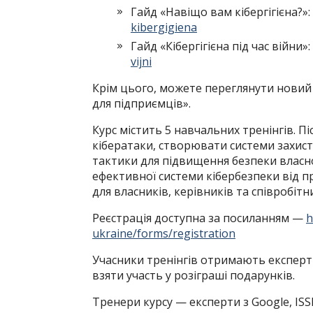
Гайд «Навіщо вам кібергігієна?»:
kibergigiena
Гайд «Кібергігієна під час війни»:
vijni
Крім цього, можете переглянути новий 
для підприємців».
Курс містить 5 навчальних тренінгів. П
кібератаки, створювати системи захисту
тактики для підвищення безпеки власно
ефективної системи кібербезпеки від п
для власників, керівників та співробітн
Реєстрація доступна за посиланням —
h
ukraine/forms/registration
Учасники тренінгів отримають експертн
взяти участь у розіграші подарунків.
Тренери курсу — експерти з Google, ISS