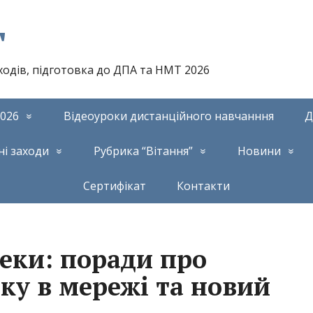
т
аходів, підготовка до ДПА та НМТ 2026
026
Відеоуроки дистанційного навчанння
Д
ні заходи
Рубрика “Вітання”
Новини
Сертифікат
Контакти
еки: поради про
ку в мережі та новий