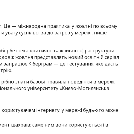
ки. Це — міжнародна практика: у жовтні по всьому
 увагу суспільства до загроз у мережі, пише
ібербезпека критично важливої інфраструктури
одовж жовтня представлять новий освітній серіал
ом запрацює Кіберграм — це тестування, яке дасть
трію.
трібно знати базові правила поведінки в мережі.
іонального університету «Києво-Могилянська
користувачем інтернету: у мережі будь-хто може
мент шахраїв: саме ним вони користуються і в