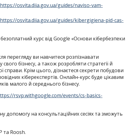
https://osvita.diia.gov.ua/guides/naviso-vam-
https://osvita.diia.gov.ua/guides/kibergigiena-pid-cas-
безоплатний курс від Google «Основи кібербезпеки
ісля перегляду ви навчитеся розпізнавати
 свого бізнесу, а також розробляти стратегії й
ї справи. Крім цього, дізнаєтеся секрети побудови
ровідних кіберекспертів. Онлайн-курс буде цікавим
иків малого й середнього бізнесу.
ttps://rsvp.withgoogle.com/events/cs-basics-
у допомогу на консультаційних сесіях та зможуть
P та Roosh.