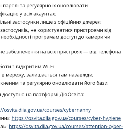
 паролі та регулярно їх оновлювати;
кацію у всіх акаунтах;
льні застосунки лише з офіційних джерел;
застосунків, не користуватися пристроями від
з необхідності програмам доступ до камери чи
 забезпечення на всіх пристроях — від телефона
оти з відкритим Wi-Fi;
є в мережу, залишається там назавжди;
мкненим та регулярно оновлювати його бази.
 доступно на платформі Дія.Освіта:
://osvita.diia.gov.ua/courses/cybernanny
єни»:
https://osvita.diia.gov.ua/courses/cyber-hygiene
аї»:
https://osvita.diia.gov.ua/courses/attention-cyber-