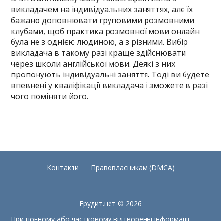
викладачем на індивідуальних заняттях, але їх
бажано доповнювати груповими розмовними
клубами, щоб практика розмовної мови онлайн
була не з однією людиною, а з різними. Вибір
викладача в такому разі краще здійснювати
через школи англійської мови. Деякі з них
пропонують індивідуальні заняття. Тоді ви будете
впевнені у кваліфікації викладача і зможете в разі
чого поміняти його.
Контакти
Правовласникам (DMCA)
Ерудит.нет
© 2026
При повному або частковому відтворенні інформації