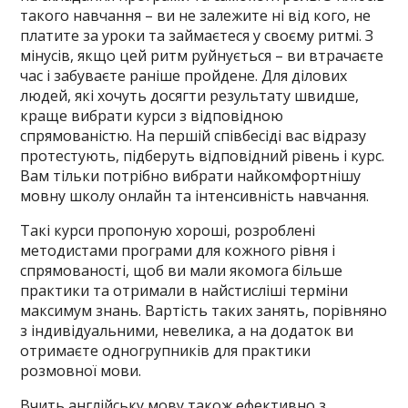
такого навчання – ви не залежите ні від кого, не
платите за уроки та займаєтеся у своєму ритмі. З
мінусів, якщо цей ритм руйнується – ви втрачаєте
час і забуваєте раніше пройдене. Для ділових
людей, які хочуть досягти результату швидше,
краще вибрати курси з відповідною
спрямованістю. На першій співбесіді вас відразу
протестують, підберуть відповідний рівень і курс.
Вам тільки потрібно вибрати найкомфортнішу
мовну школу онлайн та інтенсивність навчання.
Такі курси пропоную хороші, розроблені
методистами програми для кожного рівня і
спрямованості, щоб ви мали якомога більше
практики та отримали в найстисліші терміни
максимум знань. Вартість таких занять, порівняно
з індивідуальними, невелика, а на додаток ви
отримаєте одногрупників для практики
розмовної мови.
Вчить англійську мову також ефективно з