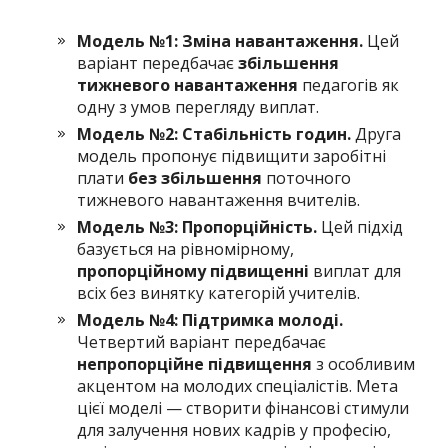
Модель №1: Зміна навантаження.
Цей
варіант передбачає
збільшення
тижневого навантаження
педагогів як
одну з умов перегляду виплат.
Модель №2: Стабільність годин.
Друга
модель пропонує підвищити заробітні
плати
без збільшення
поточного
тижневого навантаження вчителів.
Модель №3: Пропорційність.
Цей підхід
базується на рівномірному,
пропорційному підвищенні
виплат для
всіх без винятку категорій учителів.
Модель №4: Підтримка молоді.
Четвертий варіант передбачає
непропорційне підвищення
з особливим
акцентом на молодих спеціалістів. Мета
цієї моделі — створити фінансові стимули
для залучення нових кадрів у професію,