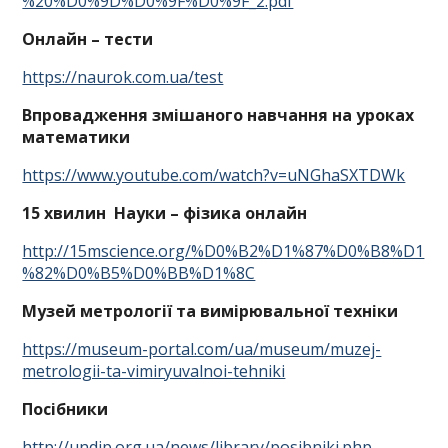
%20%D0%9D%D0%9F%D0%9F_2.pdf
Онлайн – тести
https://naurok.com.ua/test
Впровадження змішаного навчання на уроках
математики
https://www.youtube.com/watch?v=uNGhaSXTDWk
15 хвилин Науки – фізика онлайн
http://15mscience.org/%D0%B2%D1%87%D0%B8%D1
%82%D0%B5%D0%BB%D1%8C
Музей метрології та вимірювальної техніки
https://museum-portal.com/ua/museum/muzej-
metrologii-ta-vimiryuvalnoi-tehniki
Посібники
http://undip.org.ua/news/library/posibniki.php