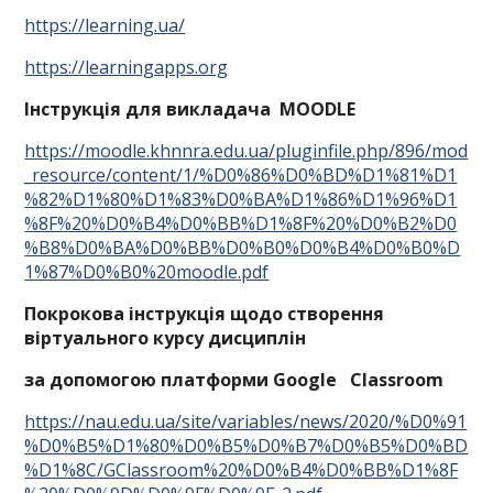
https://learning.ua/
https://learningapps.org
Інструкція для викладача MOODLE
https://moodle.khnnra.edu.ua/pluginfile.php/896/mod
_resource/content/1/%D0%86%D0%BD%D1%81%D1
%82%D1%80%D1%83%D0%BA%D1%86%D1%96%D1
%8F%20%D0%B4%D0%BB%D1%8F%20%D0%B2%D0
%B8%D0%BA%D0%BB%D0%B0%D0%B4%D0%B0%D
1%87%D0%B0%20moodle.pdf
Покрокова інструкція щодо створення
віртуального курсу дисциплін
за допомогою платформи Google
Classroom
https://nau.edu.ua/site/variables/news/2020/%D0%91
%D0%B5%D1%80%D0%B5%D0%B7%D0%B5%D0%BD
%D1%8C/GClassroom%20%D0%B4%D0%BB%D1%8F