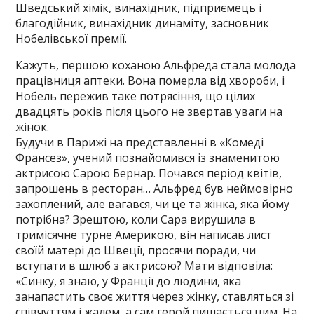
Шведський хімік, винахідник, підприємець і
благодійник, винахідник динаміту, засновник
Нобелівської премії.
Кажуть, першою коханою Альфреда стала молода
працівниця аптеки. Вона померла від хвороби, і
Нобель пережив таке потрясіння, що цілих
двадцять років після цього не звертав уваги на
жінок.
Будучи в Парижі на представленні в «Комеді
Франсез», учений познайомився із знаменитою
актрисою Сарою Бернар. Почався період квітів,
запрошень в ресторан… Альфред був неймовірно
захоплений, але вагався, чи це та жінка, яка йому
потрібна? Зрештою, коли Сара вирушила в
тримісячне турне Америкою, він написав лист
своїй матері до Швеції, просячи поради, чи
вступати в шлюб з актрисою? Мати відповіла:
«Синку, я знаю, у Франції до людини, яка
занапастить своє життя через жінку, ставляться зі
співчуттям і жалем, а сам герой пишається цим. На