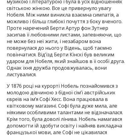
музикою і літературою і була в усіх відношеннях
світською жінкою. Все це привернуло увагу
Нобеля. Між ними виникла взаємна симпатія, а
можливо і більш глибокі почуття з боку вченого.
Проте наречений Берти Артур фон Зутнер
засипав її любовними листами, запевняючи, що
не може без неї жити, і незабаром вона
повернулася до нього у Відень, щоб таємно
повінчатися. Від’їзд Берти Кінскі був великим
ударом для Нобеля, який знайшов в її особі друга.
Однак їхня дружба продовжувалась, вони
листувалися.
У 1876 році на курорті Нобель познайомився з
молодою дівчиною з бідної сім’ї австрійських
євреїв на ім’я Софі Хесс. Вона працювала в
квітковому магазині. Софі була дуже мила, але
ніякими особливими талантами не відзначалася.
Крім того, була доволі лінива. Нобель намагався
допомогти їй здобути освіту і найняв викладача
французької мови, але Софі не цікавилася