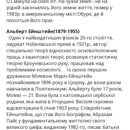
О.Смакула на схилі літ. На чужій землі –не на
рідній-закінчилось його земне життя, помер у
1983р. в американському місті Обуре, де й
покоїться його прах.
Альберт Ейнштейн(1879-1955)
Один з найвидатніших фізиків 20-го століття,
лауреат Нобелівської премії в 1921р., автор
спеціальної теорії відносності, основоположник
праць з квантової теорії, розвинув статистичну
теорію броунівського руху, працював над
проблемами космології. Із своєю першою
дружиною Мілевою Маріч Ейнштейн
познайомився 1896 року в Цюріху, де вони разом
навчалися в Політехнікумі. Альберту було 17 років,
Мілеві — 21. Вона була з католицької сербської
родини, яка жила в Угорщині. Весілля скромно
відсвяткували 6 січня 1903 року. Співробітник
Ейнштейна, що став його біографом, Абрахам
Пайс у фундаментальному життєписі свого
великого шефа, виданому 1982-го, писав: батьки