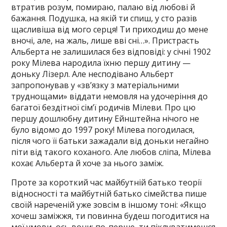
втратив розум, помираю, палаю від любові й
бажання. Подушка, на якій ти спиш, у сто разів
щасливіша від мого серця! Ти приходиш до мене
вночі, але, на жаль, лише вві сні…». Пристрасть
Альберта не залишилася без відповіді: у січні 1902
року Мілева народила їхню першу дитину —
доньку Лізерл. Але несподівано Альберт
запропонував у «зв’язку з матеріальними
труднощами» віддати немовля на удочеріння до
багатої бездітної сім’ї родичів Мілеви. Про цю
першу дошлюбну дитину Ейнштейна нічого не
було відомо до 1997 року! Мілева погодилася,
після чого її батьки зажадали від доньки негайно
піти від такого коханого. Але любов сліпа, Мілева
кохає Альберта й хоче за нього заміж.
Проте за короткий час майбутній батько теорії
відносності та майбутній батько сімейства пише
своїй нареченій уже зовсім в іншому тоні: «Якщо
хочеш заміжжя, ти повинна будеш погодитися на