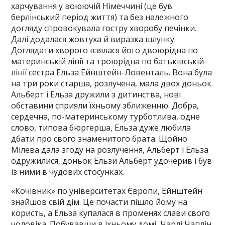
харчування у воюючій Німеччині (це був
берлінський період життя) та без належного
догляду спровокувала гостру хворобу печінки.
Далі додалася жовтуха й виразка шлунку.
Доглядати хворого взялася його двоюрідна по
материнській лінії та троюрідна по батьківській
лінії сестра Ельза Ейнштейн-Ловенталь. Вона була
на три роки старша, розлучена, мала двох доньок.
Альберт і Ельза дружили з дитинства, нові
обставини сприяли їхньому зближенню. Добра,
сердечна, по-материнському турботлива, одне
слово, типова бюргерша, Ельза дуже любила
дбати про свого знаменитого брата. Щойно
Мілева дала згоду на розлучення, Альберт і Ельза
одружилися, доньок Ельзи Альберт удочерив і був
із ними в чудових стосунках.
«Кочівник» по університетах Європи, Ейнштейн
знайшов свій дім. Це почасти пішло йому на
користь, а Ельза купалася в променях слави свого
чоловіка. Побувавши в їхньому домі, Чарлі Чаплін