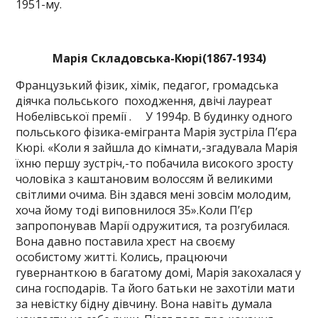
1951-му.
Марія Складовська-Кюрі(1867-1934)
Французький фізик, хімік, педагог, громадська
діячка польського походження, двічі лауреат
Нобелівської премії . У 1994р. В будинку одного
польського фізика-емігранта Марія зустріла П’єра
Кюрі. «Коли я зайшла до кімнати,-згадувала Марія
їхню першу зустріч,-то побачила високого зросту
чоловіка з каштановим волоссям й великими
світлими очима. Він здався мені зовсім молодим,
хоча йому тоді виповнилося 35».Коли П’єр
запропонував Марії одружитися, та розгубилася.
Вона давно поставила хрест на своєму
особистому житті. Колись, працюючи
гувернанткою в багатому домі, Марія закохалася у
сина господарів. Та його батьки не захотіли мати
за невістку бідну дівчину. Вона навіть думала