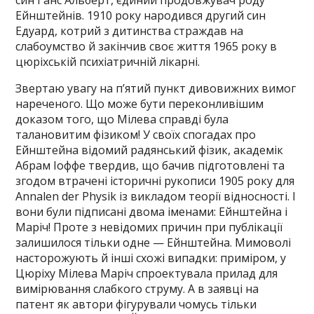
син Ганс Альберт, єдиний продовжувач роду
Ейнштейнів. 1910 року народився другий син
Едуард, котрий з дитинства страждав на
слабоумство й закінчив своє життя 1965 року в
цюріхській психіатричній лікарні.
Звертаю увагу на п’ятий пункт дивовижних вимог
нареченого. Що може бути переконливішим
доказом того, що Мілева справді була
талановитим фізиком! У своїх спогадах про
Ейнштейна відомий радянський фізик, академік
Абрам Іоффе твердив, що бачив підготовлені та
згодом втрачені історичні рукописи 1905 року для
Annalen der Physik із викладом теорії відносності. І
вони були підписані двома іменами: Ейнштейна і
Маріч! Проте з невідомих причин при публікації
залишилося тільки одне — Ейнштейна. Мимоволі
насторожують й інші схожі випадки: приміром, у
Цюріху Мілева Маріч спроектувала прилад для
вимірювання слабкого струму. А в заявці на
патент як автори фігурували чомусь тільки