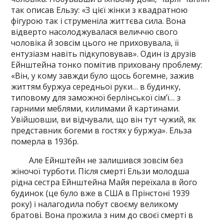
так описав Ельзу: «З цієї жінки з квадратною
фігурою так і струменіла життєва сила. Вона
відверто насолоджувалася величчю свого
чоловіка й зовсім цього не приховувала, її
ентузіазм навіть підкуповував». Один із друзів
Ейнштейна тонко помітив приховану проблему:
«Він, у кому завжди було щось богемне, зажив
життям буржуа середньої руки… в будинку,
типовому для заможної берлінської сім’ї… з
гарними меблями, килимами й картинами.
Увійшовши, ви відчували, що він тут чужий, як
представник богеми в гостях у буржуа». Ельза
померла в 1936р.
Але Ейнштейн не залишився зовсім без
жіночої турботи. Після смерті Ельзи молодша
рідна сестра Ейнштейна Майя переїхала в його
будинок (це було вже в США в Прінстоні 1939
року) і налагодила побут своєму великому
братові. Вона прожила з ним до своєї смерті в