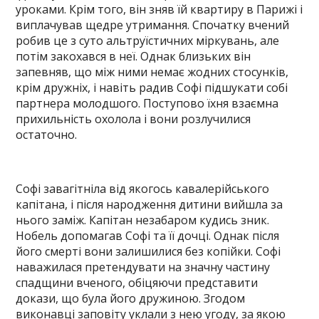
уроками. Крім того, він зняв їй квартиру в Парижі і
виплачував щедре утримання. Спочатку вчений
робив це з суто альтруїстичних міркувань, але
потім закохався в неї. Однак близьких він
запевняв, що між ними немає жодних стосунків,
крім дружніх, і навіть радив Софі підшукати собі
партнера молодшого. Поступово їхня взаємна
прихильність охолола і вони розлучилися
остаточно.
Софі завагітніла від якогось кавалерійського
капітана, і після народження дитини вийшла за
нього заміж. Капітан незабаром кудись зник.
Нобель допомагав Софі та її дочці. Однак після
його смерті вони залишилися без копійки. Софі
наважилася претендувати на значну частину
спадщини вченого, обіцяючи представити
докази, що була його дружиною. Згодом
виконавці заповіту уклали з нею угоду, за якою