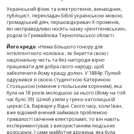
Український фізик та електротехнік, винахідник,
публіцист, перекладач Біблії українською мовою,
громадський діяч, першовідкривач Х-променів,
які несправедливо носять назву «рентгенівських»,
родом із Гримайлова Тернопільської області.
Його кредо
: «Нема більшого гонору для
інтелігентного чоловіка , як берегти свою і
національну честь та без нагороди вірно
працювати для добра свого народу, щоб
забезпечити йому кращу долю». У 1884р. Пулюй
одружився зі своєю студенткою Катериною
Стозіцькою (німкеня з польським корінням), яка
була на 18 років молодшою за нього (йому на той
час було 39). Шлюб узяли у греко-католицькій
церкві Св. Варвари у Відні. Свого часу, коли Іван,
вже відомий вчений займався проблемою
тривалості свічення електроламп, то він навіть
експериментував з використанням людських
волосинок. І саме майбутня дружина, яка була