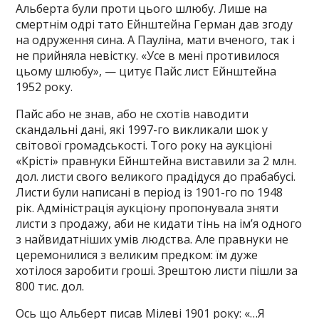
Альберта були проти цього шлюбу. Лише на
смертнім одрі тато Ейнштейна Герман дав згоду
на одруження сина. А Пауліна, мати вченого, так і
не прийняла невістку. «Усе в мені противилося
цьому шлюбу», — цитує Пайс лист Ейнштейна
1952 року.
Пайс або не знав, або не схотів наводити
скандальні дані, які 1997-го викликали шок у
світової громадськості. Того року на аукціоні
«Крісті» правнуки Ейнштейна виставили за 2 млн.
дол. листи свого великого прадідуся до прабабусі.
Листи були написані в період із 1901-го по 1948
рік. Адміністрація аукціону пропонувала зняти
листи з продажу, аби не кидати тінь на ім’я одного
з найвидатніших умів людства. Але правнуки не
церемонилися з великим предком: їм дуже
хотілося заробити гроші. Зрештою листи пішли за
800 тис. дол.
Ось що Альберт писав Мілеві 1901 року: «…Я