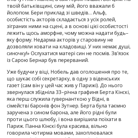
твоїй батьківщині, сину мій, його вважали б
йолопом. Бери приклад зі шведів… Альф,
особистість акторів складається з усіх ролей,
зіграних ними на сцені, а в основі цієї особистості
лежить щось аморфне, чому можна надати будь–
яку форму. Недарма акторів у старовину не
дозволяли ховати на кладовищі. У них немає душі,
синочку!» Ослухатися матері син не посмів. Зв’язок
із Сарою Бернар був перерваний.
Уже будучи у віці, Нобель дав оголошення про те,
що шукає собі секретарку, в одну з віденських
газет (сам він у цей час жив у Парижі). До нього
звернулася збідніла 33–річна графиня Берта Кінскі,
яка перш служила гувернанткою у Відні, в
сімействі баронів фон Зутнер. Берта була таємно
заручена з сином барона, але його рідні були
проти цього шлюбу, і вона вирішила поїхати в
Париж. Панна Кінскі була красива, вільно
говорила чотирма мовами, захоплювалася