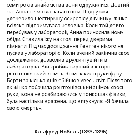
семи років знайомства вони одружилися. Довгий
час Анна не могла завагітніти. Подружжя
удочерило шестирічну осиротілу дівчинку. Жінка
всіляко підтримувала чоловіка. Коли той довго
перебував у лабораторії, Анна приносила йому
обіди. Ставила їжу на столі перед дверима
кімнати. Під час дослідження Рентген нікого не
пускав у лабораторію. Коли вчений закінчив своє
дослідження, дозволив дружині увійти в
лабораторію. Він зробив перший в історії
рентгенівський знімок. Знімок кисті руки фрау
Берти за кілька днів обійшов увесь світ. Після того
як жінка побачила рентгенівський знімок своєї
руки, вона не розбираючись у тонкощах фізики,
була настільки вражена, що вигукнула: «Я бачила
свою смерть».
Альфред Нобель(1833-1896)