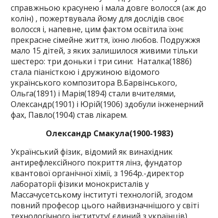
справжньою красунею і мала довге волосся (аж до
колін) , пожертвувала йому для дослідів своє
волосся і, напевне, цим фактом освітила їхнє
прекрасне сімейне життя, їхню любов. Подружжя
мало 15 дітей, з яких залишилося живими тільки
шестеро: три доньки і три сини: Наталка(1886)
стала піаністкою і дружиною відомого
українського композитора В.Барвінського,
Ольга(1891) і Марія(1894) стали вчителями,
Олександр(1901) і Юрій(1906) здобули інженерний
фах, Павло(1904) став лікарем.
Олександр Смакула(1900-1983)
Український фізик, відомий як винахідник
антирефлексійного покриття лінз, фундатор
квантової органічної хімії, з 1964р.-директор
лабораторії фізики монокристалів у
Массачусетському інституті технологій, згодом
повний професор цього найвизначнішого у світі
технологічного інституту( єдиний з українців)