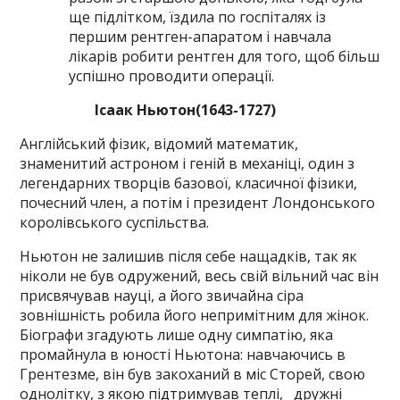
ще підлітком, їздила по госпіталях із
першим рентген-апаратом і навчала
лікарів робити рентген для того, щоб більш
успішно проводити операції.
Ісаак Ньютон(1643-1727)
Англійський фізик, відомий математик,
знаменитий астроном і геній в механіці, один з
легендарних творців базової, класичної фізики,
почесний член, а потім і президент Лондонського
королівського суспільства.
Ньютон не залишив після себе нащадків, так як
ніколи не був одружений, весь свій вільний час він
присвячував науці, а його звичайна сіра
зовнішність робила його непримітним для жінок.
Біографи згадують лише одну симпатію, яка
промайнула в юності Ньютона: навчаючись в
Грентезме, він був закоханий в міс Сторей, свою
однолітку, з якою підтримував теплі, дружні