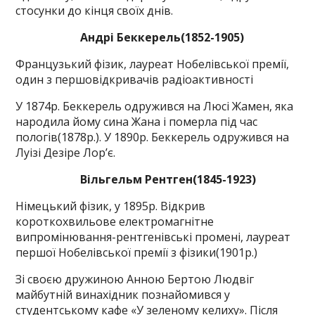
стосунки до кінця своїх днів.
Андрі Беккерель(1852-1905)
Французький фізик, лауреат Нобелівської премії,
один з першовідкривачів радіоактивності
У 1874р. Беккерель одружився на Люсі Жамен, яка
народила йому сина Жана і померла під час
пологів(1878р.). У 1890р. Беккерель одружився на
Луізі Дезіре Лор’є.
Вільгельм Рентген(1845-1923)
Німецький фізик, у 1895р. Відкрив
короткохвильове електромагнітне
випромінювання-рентгенівські промені, лауреат
першої Нобелівської премії з фізики(1901р.)
Зі своєю дружиною Анною Бертою Людвіг
майбутній винахідник познайомився у
студентському кафе «У зеленому келиху». Після