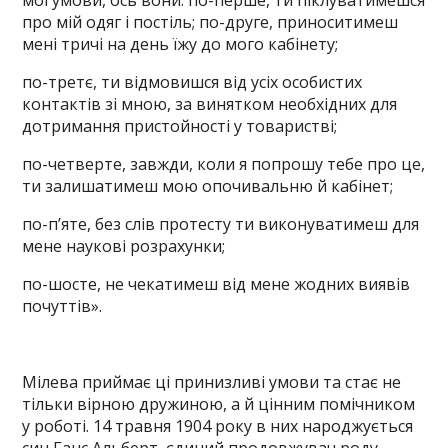
мої умови, ось вони: по-перше, ти піклуватимешся
про мій одяг і постіль; по-друге, приноситимеш
мені тричі на день їжу до мого кабінету;
по-третє, ти відмовишся від усіх особистих
контактів зі мною, за винятком необхідних для
дотримання пристойності у товаристві;
по-четверте, завжди, коли я попрошу тебе про це,
ти залишатимеш мою опочивальню й кабінет;
по-п’яте, без слів протесту ти виконуватимеш для
мене наукові розрахунки;
по-шосте, не чекатимеш від мене жодних виявів
почуттів».
Мілева приймає ці принизливі умови та стає не
тільки вірною дружиною, а й цінним помічником
у роботі. 14 травня 1904 року в них народжується