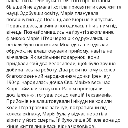
накласти на себе руки. Після того про кохання
більше й не думала і хотіла присвятити своє життя
науці. Здобувши освіту, Марія планувала
повернутись до Польщі, але Кюрі не відпустив.
Повагавшись, дівчина погодилась піти з ним під
вінець. Познайомившись на ґрунті захоплення,
фізикою Марія і П’єр через рік одружилися. Їх
весілля було скромним. Молодята не вдягали
обручок, не влаштовували прийому, навіть не
вінчались. Як весільний подарунок, вони
придбали собі два велосипеди, щоб було зручно
добиратись на роботу. Два роки потому їх союз
благословенний народженням дочки Ірен, а у
1904р. народилась дочка Єва. Майже весь час
Кюрі займалися наукою. Разом проводили
дослідження, готувалися до лекцій і екзаменів.
Прийомів не влаштовували і нікуди не ходили.
Коли П’єр трагічно загинув, потрапивши під
колеса екіпажу, Марія була у відчаї, не хотіла
вірити у його смерть. Їй було лише 38, але вона до
кінця життя лишилась вірна чоловікові.