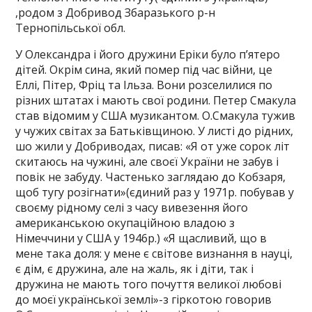
,родом з Добривод Збаразького р-н
Тернопільської обл.
У Олександра і його дружини Еріки було п’ятеро
дітей. Окрім сина, який помер під час війни, це
Еллі, Пітер, Фріц та Ільза. Вони розселилися по
різних штатах і мають свої родини. Петер Смакула
став відомим у США музикантом. О.Смакула тужив
у чужих світах за Батьківщиною. У листі до рідних,
шо жили у Добриводах, писав: «Я от уже сорок літ
скитаюсь на чужині, але своєї України не забув і
повік не забуду. Частенько заглядаю до Кобзаря,
щоб тугу розігнати»(єдиний раз у 1971р. побував у
своєму рідному селі з часу вивезення його
американською окупаційною владою з
Німеччини у США у 1946р.) «Я щасливий, що в
мене така доля: у мене є світове визнання в науці,
є дім, є дружина, але на жаль, як і діти, так і
дружина не мають того почуття великої любові
до моєї української землі»-з гіркотою говорив