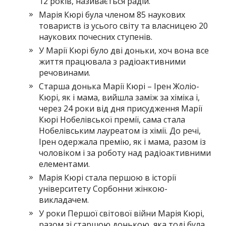
12 років, називається радій.
Марія Кюрі була членом 85 наукових
товариств із усього світу та власницею 20
наукових почесних ступенів.
У Марії Кюрі було дві доньки, хоч вона все
життя працювала з радіоактивними
речовинами.
Старша донька Марії Кюрі – Ірен Жоліо-
Кюрі, як і мама, вийшла заміж за хіміка і,
через 24 роки від дня присудження Марії
Кюрі Нобелівської премії, сама стала
Нобелівським лауреатом із хімії. До речі,
Ірен одержала премію, як і мама, разом із
чоловіком і за роботу над радіоактивними
елементами.
Марія Кюрі стала першою в історії
університету Сорбонни жінкою-
викладачем.
У роки Першої світової війни Марія Кюрі,
разом зі старшою донькою, яка тоді була