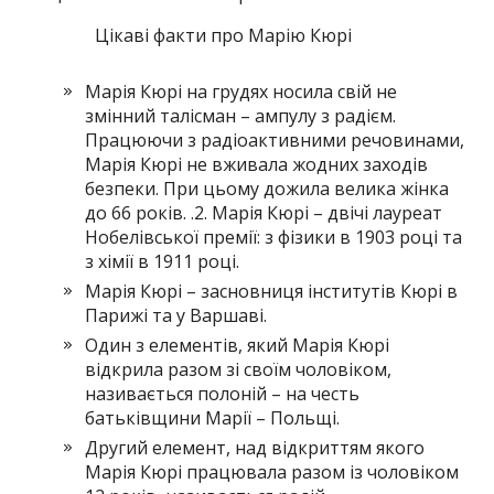
Цікаві факти про Марію Кюрі
Марія Кюрі на грудях носила свій не
змінний талісман – ампулу з радієм.
Працюючи з радіоактивними речовинами,
Марія Кюрі не вживала жодних заходів
безпеки. При цьому дожила велика жінка
до 66 років. .2. Марія Кюрі – двічі лауреат
Нобелівської премії: з фізики в 1903 році та
з хімії в 1911 році.
Марія Кюрі – засновниця інститутів Кюрі в
Парижі та у Варшаві.
Один з елементів, який Марія Кюрі
відкрила разом зі своїм чоловіком,
називається полоній – на честь
батьківщини Марії – Польщі.
Другий елемент, над відкриттям якого
Марія Кюрі працювала разом із чоловіком