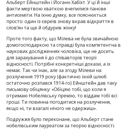
Альберт Ейнштейн і Йоганн Хабіхт. У ці й інші
факти мертвою хваткою вчепилися панове
антисеміти. На їхню думку, все пояснюється
просто: один із євреїв знову вкрав відкриття в
слов’ян та ще й обдурив жінку!
Проте того факту, що Мілева не була звичайною
домогосподаркою та справді була компетентна в
наукових дослідженнях чоловіка, ще не досить
для зарахування її до співавторів теорії
відносності. Потрібні конкретніші докази, а їх
немає. Так чи інак, але за згоду Мілеви на
розлучення 1919 року (фактично їхній шлюб
остаточно розпався 1914-го) Ейнштейн дав таку
письмову обіцянку: «Обіцяю тобі, що коли я
отримаю Нобелівську премію, то віддам тобі всі
гроші. Ти повинна погодитися на розлучення,
якщо ні, ти взагалі нічого не одержиш».
Подружжя було переконане, що Альберт стане
нобелівським лауреатом за теорію відносності.