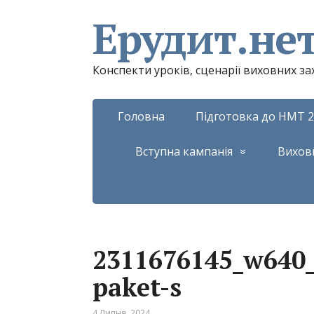
Ерудит.не
Конспекти уроків, сценарії виховних з
Головна
Підготовка до НМТ 2
Вступна кампанія
Вихов
2311676145_w640
paket-s
4 Липня, 2024