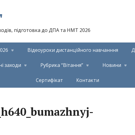
т
аходів, підготовка до ДПА та НМТ 2026
026
Відеоуроки дистанційного навчанння
Д
ні заходи
Рубрика “Вітання”
Новини
Сертифікат
Контакти
_h640_bumazhnyj-