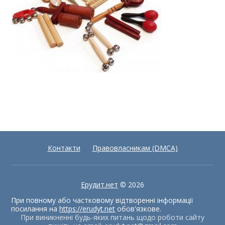
Контакти
Правовласникам (DMCA)
Ерудит.нет
© 2026
При повному або частковому відтворенні інформації
посилання на
https://erudyt.net
обов'язкове.
При виникненні будь-яких питань щодо роботи сайту