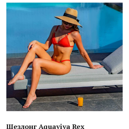
Шезлонг Aquaviva Rex