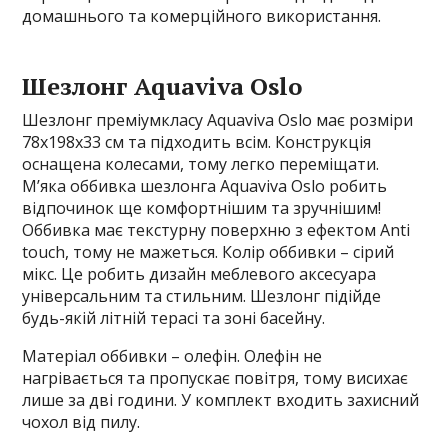
домашнього та комерційного використання.
Шезлонг Aquaviva Oslo
Шезлонг преміумкласу Aquaviva Oslo має розміри
78х198х33 см та підходить всім. Конструкція
оснащена колесами, тому легко переміщати.
М’яка оббивка шезлонга Aquaviva Oslo робить
відпочинок ще комфортнішим та зручнішим!
Оббивка має текстурну поверхню з ефектом Anti
touch, тому не мажеться. Колір оббивки – сірий
мікс. Це робить дизайн меблевого аксесуара
універсальним та стильним. Шезлонг підійде
будь-якій літній терасі та зоні басейну.
Матеріал оббивки – олефін. Олефін не
нагрівається та пропускає повітря, тому висихає
лише за дві години. У комплект входить захисний
чохол від пилу.