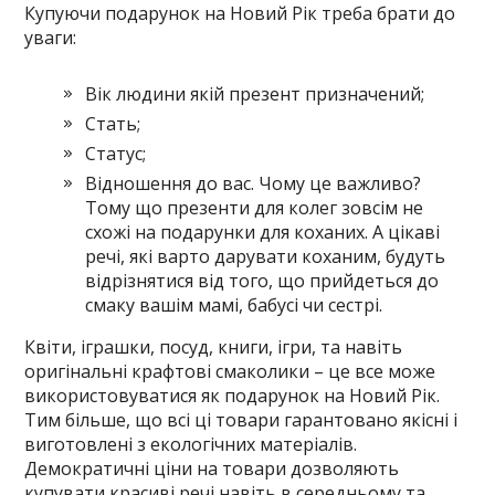
Купуючи подарунок на Новий Рік треба брати до
уваги:
Вік людини якій презент призначений;
Стать;
Статус;
Відношення до вас. Чому це важливо?
Тому що презенти для колег зовсім не
схожі на подарунки для коханих. А цікаві
речі, які варто дарувати коханим, будуть
відрізнятися від того, що прийдеться до
смаку вашім мамі, бабусі чи сестрі.
Квіти, іграшки, посуд, книги, ігри, та навіть
оригінальні крафтові смаколики – це все може
використовуватися як подарунок на Новий Рік.
Тим більше, що всі ці товари гарантовано якісні і
виготовлені з екологічних матеріалів.
Демократичні ціни на товари дозволяють
купувати красиві речі навіть в середньому та