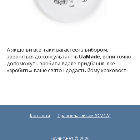
А якщо ви все-таки вагаєтеся з вибором,
зверніться до консультантів
UaMade
, вони точно
допоможуть зробити вдале придбання, яке
«зробить» ваше свято і додасть йому казковості.
Контакти
Правовласникам (DMCA)
Ерудит.нет
© 2026