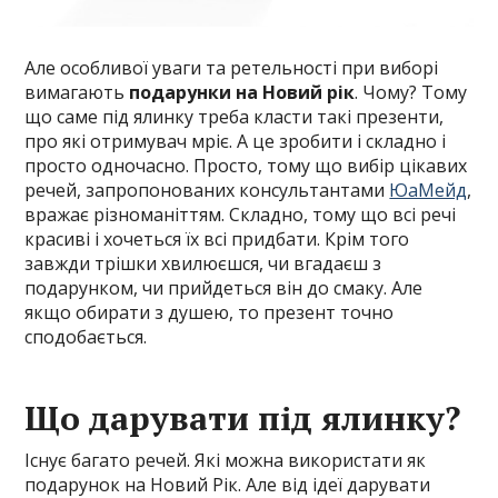
Але особливої уваги та ретельності при виборі
вимагають
подарунки на Новий рік
. Чому? Тому
що саме під ялинку треба класти такі презенти,
про які отримувач мріє. А це зробити і складно і
просто одночасно. Просто, тому що вибір цікавих
речей, запропонованих консультантами
ЮаМейд
,
вражає різноманіттям. Складно, тому що всі речі
красиві і хочеться їх всі придбати. Крім того
завжди трішки хвилюєшся, чи вгадаєш з
подарунком, чи прийдеться він до смаку. Але
якщо обирати з душею, то презент точно
сподобається.
Що дарувати під ялинку?
Існує багато речей. Які можна використати як
подарунок на Новий Рік. Але від ідеї дарувати