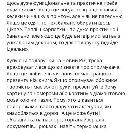
щось дуже функціональне та практичне треба
відмовитися. Якщо це посуд, то краще красиві
келехи чи чашку з прінтом, але ніяк не пательню.
Якщо це одяг, то теж бажано обирати щось
цікаве. Теплі шкарпетки – то дуже практично і
банально, але якщо це буде витвір мистецтва з
унікальним декором, то для подарунку підійде
ідеально.
Купуючи подарунки на Новий Рік, треба
враховувати все що ви знаєте про отримувача.
Якщо це любитель читання, немає кращого
презенту ніж книга. Якщо отримувач обожнює
творчість і має золоті руки, презентуйте йому
картину за номерами або картину з діамантовою
мозаїкою чи пазли. Тому, хто цікавиться
подорожами, варто дарувати аксесуари, які
знадобляться в дорозі. А це може бути і
обкладинка на паспорт, і органайзер для
документів, і рюкзак і навіть термочашка.