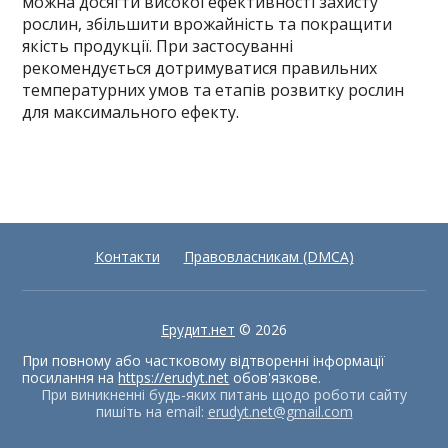
можна досягти високої ефективності захисту
рослин, збільшити врожайність та покращити
якість продукції. При застосуванні
рекомендується дотримуватися правильних
температурних умов та етапів розвитку рослин
для максимального ефекту.
Контакти
Правовласникам (DMCA)
Ерудит.нет
© 2026
При повному або частковому відтворенні інформації
посилання на
https://erudyt.net
обов'язкове.
При виникненні будь-яких питань щодо роботи сайту
пишіть на email:
erudyt.net@gmail.com