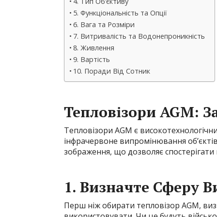
4. Тип Об’єктиву
5. Функціональність та Опції
6. Вага та Розміри
7. Витривалість та Водонепроникність
8. Живлення
9. Вартість
10. Поради Від Сотник
Тепловізори AGM: З
Тепловізори AGM є високотехнологічни
інфрачервоне випромінювання об’єкті
зображення, що дозволяє спостерігати
1. Визначте Сферу 
Перш ніж обирати тепловізор AGM, визн
використовувати. Чи це будуть військо