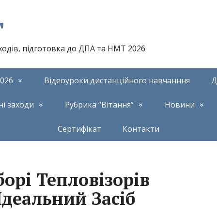
т
аходів, підготовка до ДПА та НМТ 2026
026
Відеоуроки дистанційного навчанння
Д
ні заходи
Рубрика “Вітання”
Новини
Сертифікат
Контакти
орі Тепловізорів
Ідеальний Засіб