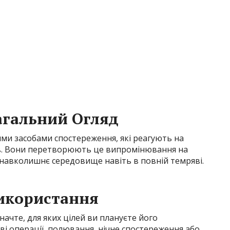
агальний Огляд
ми засобами спостереження, які реагують на
в. Вони перетворюють це випромінювання на
 навколишнє середовище навіть в повній темряві.
Використання
ачте, для яких цілей ви плануєте його
ві операції, полювання, нічне спостереження або