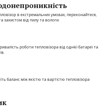
Водонепроникність
ловізор в екстремальних умовах, переконайтеся,
а захистом від пилу та вологи.
ивалість роботи тепловізора від однієї батареї та
ів.
іть баланс між якістю та вартістю тепловізора
ик