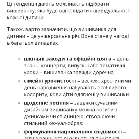
Ці тенденції дають можливість підібрати
вишиванку, яка буде відповідати індивідуальності
кожної дитини.
Також, варто зазначити, що вишиванка для
дитини – це універсальна річ. Вона стане у нагоді
в багатьох випадках:
шкільні заходи та офіційні свята –
день
знань, концерти, випускні або тематичні
уроки – вишиванка завжди доречна;
сімейні урочистості –
весілля, хрестини чи
день народження набувають особливого
колориту, коли діти вдягнені у вишиванки;
щоденне носіння –
завдяки сучасним
дизайнам вишиванку можна носити з
джинсами чи спідницею, створюючи
стильний кежуал-образ;
формування національної свідомості –
діти з раннього віку вчаться пишатися