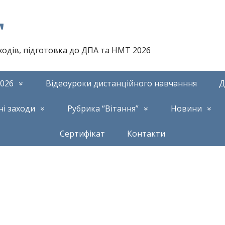
т
аходів, підготовка до ДПА та НМТ 2026
026
Відеоуроки дистанційного навчанння
Д
ні заходи
Рубрика “Вітання”
Новини
Сертифікат
Контакти