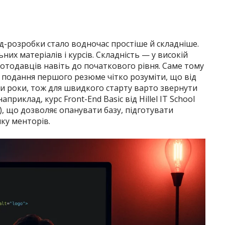
д-розробки стало водночас простіше й складніше.
них матеріалів і курсів. Складність — у високій
ботодавців навіть до початкового рівня. Саме тому
 подання першого резюме чітко розуміти, що від
ти роки, тож для швидкого старту варто звернути
приклад, курс Front-End Basic від Hillel IT School
), що дозволяє опанувати базу, підготувати
ку менторів.