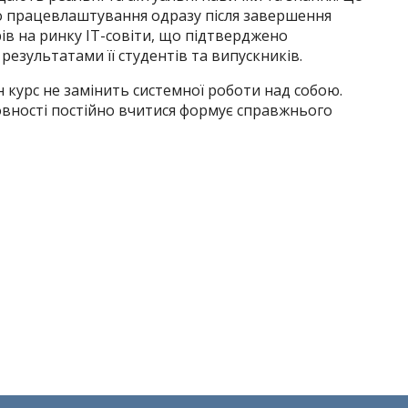
о працевлаштування одразу після завершення
ерів на ринку ІТ-совіти, що підтверджено
зультатами її студентів та випускників.
 курс не замінить системної роботи над собою.
овності постійно вчитися формує справжнього