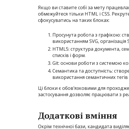
Якщо ви ставите собі за мету працевлаш
обмежуйтеся тільки HTML і CSS. Рекрут
сфокусуватись на таких блоках:
Просунута робота з графікою: ств
використанням SVG, організація 
HTML5: структура документа, сема
списків і форм.
Git: основи роботи з системою к
Семантика та доступність: створ
використання семантичних тегів 
Ці блоки є обов’язковими для проходжен
застосування дозволяє працювати з р
Додаткові вміння
Окрім технічної бази, кандидата виділ