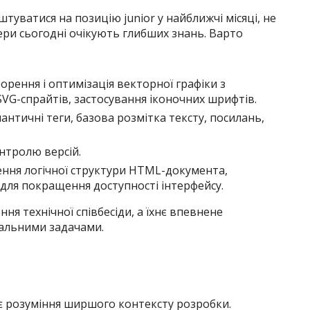
туватися на позицію junior у найближчі місяці, не
ери сьогодні очікують глибших знань. Варто
орення і оптимізація векторної графіки з
SVG-спрайтів, застосування іконочних шрифтів.
нтичні теги, базова розмітка тексту, посилань,
онтролю версій.
ення логічної структури HTML-документа,
для покращення доступності інтерфейсу.
ня технічної співбесіди, а їхнє впевнене
еальними задачами.
яє розуміння ширшого контексту розробки.