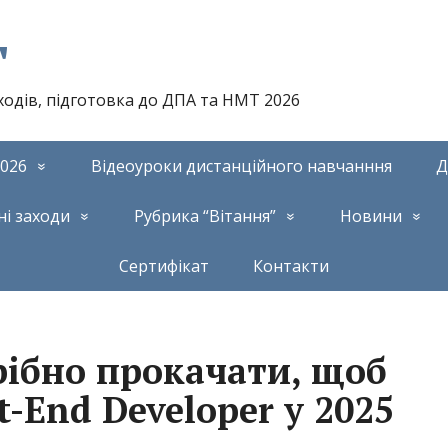
т
аходів, підготовка до ДПА та НМТ 2026
026
Відеоуроки дистанційного навчанння
Д
ні заходи
Рубрика “Вітання”
Новини
Сертифікат
Контакти
рібно прокачати, щоб
t-End Developer у 2025