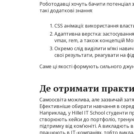
Роботодавці хочуть бачити потенціал з
такі додаткові знання:
CSS анімації: використання властив
Адаптивна верстка: застосування
vmax, rem, а також концепцій Mobi
Окремо слід виділити м’які навич
свої результати, реагувати на фі
Саме ці якості формують сильного джун
Де отримати практи
Самоосвіта можлива, але зазвичай затя
Ефективніше обирати навчання в середо
Наприклад, у Hillel IT School студенти 
створюють кейси до портфоліо, треную
підтримку від ком’юніті. А викладють 
працюють в ІТ-компаніях, тобто виклад