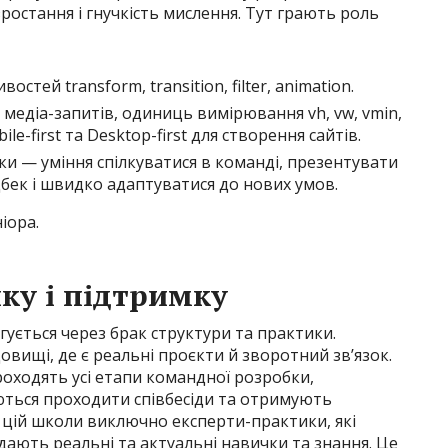
ростання і гнучкість мислення. Тут грають роль
остей transform, transition, filter, animation.
 медіа-запитів, одиниць вимірювання vh, vw, vmin,
le-first та Desktop-first для створення сайтів.
ки — уміння спілкуватися в команді, презентувати
дбек і швидко адаптуватися до нових умов.
іора.
ку і підтримку
гується через брак структури та практики.
вищі, де є реальні проєкти й зворотний зв’язок.
проходять усі етапи командної розробки,
ться проходити співбесіди та отримують
в цій школи виключно експерти-практики, які
ають реальні та актуальні навички та знання. Це