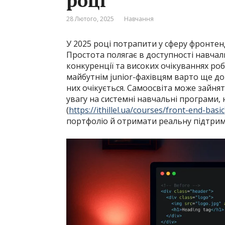
році
28 Лютого, 2025
Навчання
У 2025 році потрапити у сферу фронтен
Простота полягає в доступності навчаль
конкуренції та високих очікуваннях ро
майбутнім junior-фахівцям варто ще до
них очікується. Самоосвіта може зайня
увагу на системні навчальні програми, на
(
https://ithillel.ua/courses/front-end-basic
портфоліо й отримати реальну підтрим