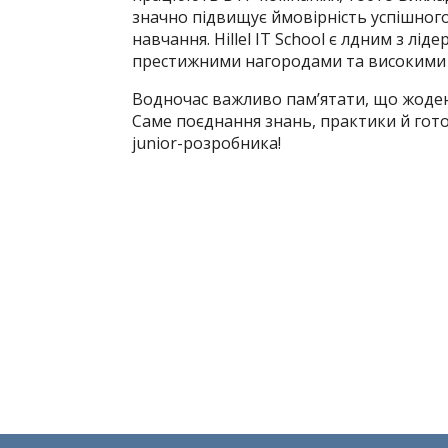
значно підвищує ймовірність успішног
навчання. Hillel IT School є лдним з лід
престижними нагородами та високими ре
Водночас важливо пам’ятати, що жоден
Саме поєднання знань, практики й гот
junior-розробника!