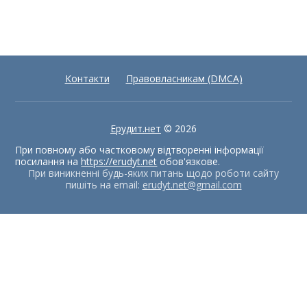
Контакти
Правовласникам (DMCA)
Ерудит.нет
© 2026
При повному або частковому відтворенні інформації
посилання на
https://erudyt.net
обов'язкове.
При виникненні будь-яких питань щодо роботи сайту
пишіть на email:
erudyt.net@gmail.com