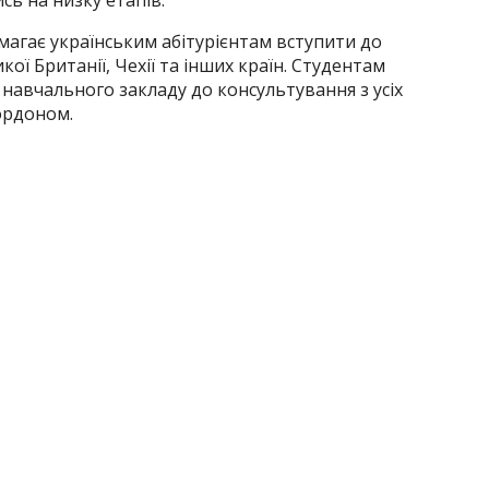
сь на низку етапів.
агає українським абітурієнтам вступити до
ої Британії, Чехії та інших країн. Студентам
 навчального закладу до консультування з усіх
кордоном.