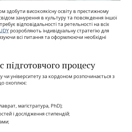
м здобути високоякісну освіту в престижному
свідом занурення в культуру та повсякдення іншої
ребує відповідальності та ретельності на всіх
UDY
розробляють індивідуальну стратегію для
’язуючи всі питання та оформлюючи необхідні
с підготовчого процесу
у чи університету за кордоном розпочинається з
що охоплює:
аврат, магістратура, PhD);
тей і дослідження стипендій;
ами;