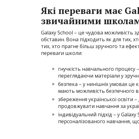
Які переваги має Gal
звичайними школа
Galaxy School – це чудова можливість зд
обставин. Вона підходить як для тих, х
тих, хто прагне більш зручного та ефе
переваги школи:
гнучкість навчального процесу –
переглядаючи матеріали у зручни
безпека – у нинішніх умовах це 
мають можливість безпечного ві
збереження української освіти –
продовжувати навчання за укра
індивідуальний підхід – у Galaxy
персоналізованого навчання, щ