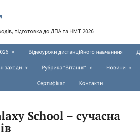
т
аходів, підготовка до ДПА та НМТ 2026
026
Відеоуроки дистанційного навчанння
Д
ні заходи
Рубрика “Вітання”
Новини
Сертифікат
Контакти
axy School – сучасна
ів