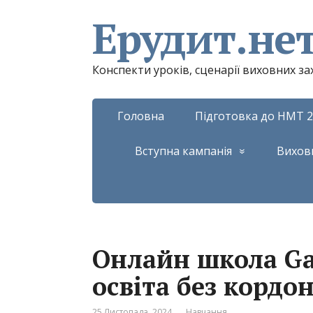
Ерудит.не
Конспекти уроків, сценарії виховних з
Головна
Підготовка до НМТ 2
Вступна кампанія
Вихов
Онлайн школа Gal
освіта без кордон
25 Листопада, 2024
Навчання