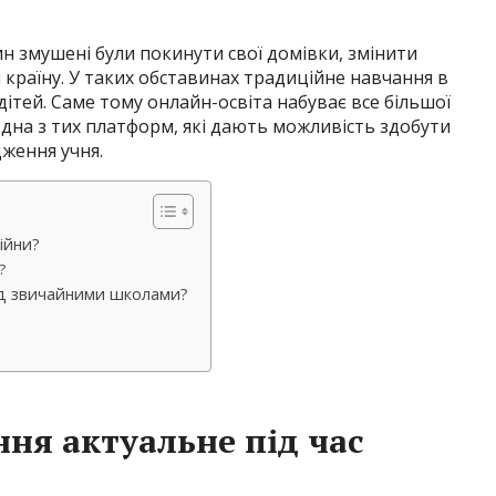
ин змушені були покинути свої домівки, змінити
країну. У таких обставинах традиційне навчання в
ітей. Саме тому онлайн-освіта набуває все більшої
е одна з тих платформ, які дають можливість здобути
дження учня.
ійни?
?
ред звичайними школами?
ня актуальне під час