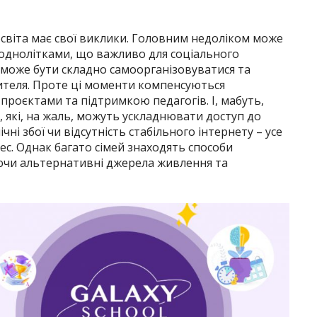
освіта має свої виклики. Головним недоліком може
з однолітками, що важливо для соціального
в може бути складно самоорганізовуватися та
ителя. Проте ці моменти компенсуються
роєктами та підтримкою педагогів. І, мабуть,
, які, на жаль, можуть ускладнювати доступ до
чні збої чи відсутність стабільного інтернету – усе
с. Однак багато сімей знаходять способи
ючи альтернативні джерела живлення та