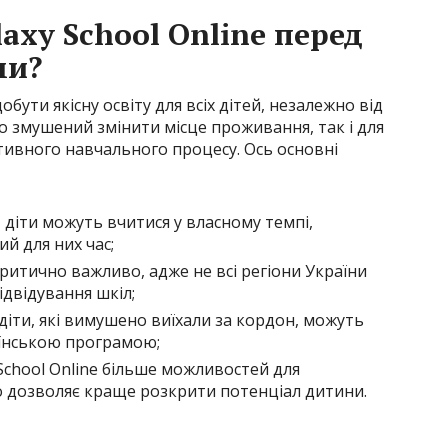
axy School Online перед
ми?
обути якісну освіту для всіх дітей, незалежно від
то змушений змінити місце проживання, так і для
ктивного навчального процесу. Ось основні
 діти можуть вчитися у власному темпі,
й для них час;
критично важливо, адже не всі регіони України
двідування шкіл;
 діти, які вимушено виїхали за кордон, можуть
їнською програмою;
 School Online більше можливостей для
о дозволяє краще розкрити потенціал дитини.