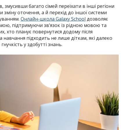
в, змусивши багато сімей переїхати в інші регіони
ки зміну оточення, а й перехід до іншої системи
буванням.
Онлайн-школа Galaxy School
дозволяє
мою, підтримуючи зв’язок із рідною мовою та
х, хто планує повернутися додому після
 навчання підходить не лише діткам, які далеко
 гнучкість у здобутті знань.