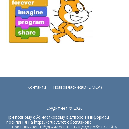
Контакти
Правовласникам (DMCA)
Ерудит.нет
© 2026
При повному або частковому відтворенні інформації
посилання на
https://erudyt.net
обов'язкове.
При виникненні будь-яких питань щодо роботи сайту