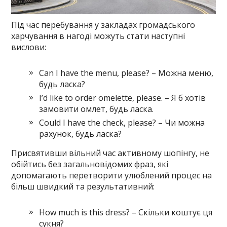
Під час перебування у закладах громадського
харчування в нагоді можуть стати наступні
вислови:
Can I have the menu, please? – Можна меню,
будь ласка?
I’d like to order omelette, please. – Я б хотів
замовити омлет, будь ласка.
Could I have the check, please? – Чи можна
рахунок, будь ласка?
Присвятивши вільний час активному шопінгу, не
обійтись без загальновідомих фраз, які
допомагають перетворити улюблений процес на
більш швидкий та результативний:
How much is this dress? – Скільки коштує ця
сукня?