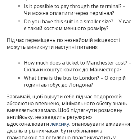
Is it possible to pay through the terminal? –
Чи можна оплатити через термінал?
Do you have this suit in a smaller size? – У вас
є такий костюм меншого розміру?
Під час переміщень по незнайомій місцевості
можуть виникнути наступні питання:
How much does a ticket to Manchester cost? –
Скільки коштує квиток до Манчестера?
What time is the bus to London? – О котрій
годині автобус до Лондона?
Зазвичай, щоб відчути себе під час подорожей
абсолютно впевнено, мінімального обсягу знань
виявляється замало. Щоб підтягнути розмовну
англійську, не завадить регулярно
вдосконалювати
лексику
, опановувати вживання
дієслів в різних часах, бути обізнаним з
граматикою та регулярно практикуватись у