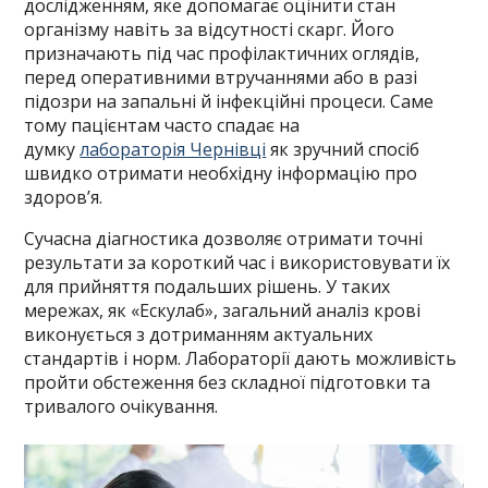
дослідженням, яке допомагає оцінити стан
організму навіть за відсутності скарг. Його
призначають під час профілактичних оглядів,
перед оперативними втручаннями або в разі
підозри на запальні й інфекційні процеси. Саме
тому пацієнтам часто спадає на
думку
лабораторія Чернівці
як зручний спосіб
швидко отримати необхідну інформацію про
здоров’я.
Сучасна діагностика дозволяє отримати точні
результати за короткий час і використовувати їх
для прийняття подальших рішень. У таких
мережах, як «Ескулаб», загальний аналіз крові
виконується з дотриманням актуальних
стандартів і норм. Лабораторії дають можливість
пройти обстеження без складної підготовки та
тривалого очікування.