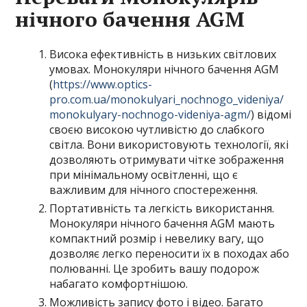
нічного бачення AGM
Висока ефективність в низьких світлових
умовах. Монокуляри нічного бачення AGM
(
https://www.optics-
pro.com.ua/monokulyari_nochnogo_videniya/
monokulyary-nochnogo-videniya-agm/
) відомі
своєю високою чутливістю до слабкого
світла. Вони використовують технології, які
дозволяють отримувати чітке зображення
при мінімальному освітленні, що є
важливим для нічного спостереження.
Портативність та легкість використання.
Монокуляри нічного бачення AGM мають
компактний розмір і невелику вагу, що
дозволяє легко переносити їх в походах або
полюванні. Це зробить вашу подорож
набагато комфортнішою.
Можливість запису фото і відео. Багато