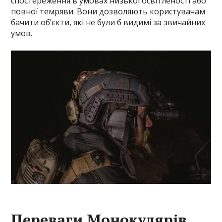
спостереження в умовах низької освітленості або
повної темряви. Вони дозволяють користувачам
бачити об’єкти, які не були б видимі за звичайних
умов.
Переваги Монокулярів