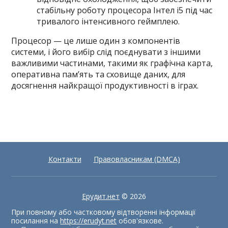
стабільну роботу процесора Інтел і5 під час
тривалого інтенсивного геймплею.
Процесор — це лише один з компонентів
системи, і його вибір слід поєднувати з іншими
важливими частинами, такими як графічна карта,
оперативна пам’ять та сховище даних, для
досягнення найкращої продуктивності в іграх.
Контакти
Правовласникам (DMCA)
Ерудит.нет
© 2026
При повному або частковому відтворенні інформації
посилання на
https://erudyt.net
обов'язкове.