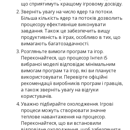
що сприятимуть кращому ігровому досвіду.
Зверніть увагу на число ядер та потоки.
Більша кількість ядер та потоків дозволить
процесору ефективніше виконувати
завдання. Також це забезпечить вищу
продуктивність в іграх, особливо в тих, що
вимагають багатозадачності.
Розгляньте вимоги програм та ігор.
Переконайтеся, що процесор Інтел і5
вибраної моделі відповідає мінімальним
вимогам програм та ігор, які ви плануєте
використовувати. Перевірте офіційні
рекомендації виробників програм і гравців,
а також зверніть увагу на відгуки
користувачів.
Уважно підбирайте охолодження. Ігрові
процеси можуть створювати значне
теплове навантаження на процесор.
Переконайтеся, що ви встановили
відповідне охолодження, щоб забезпечити