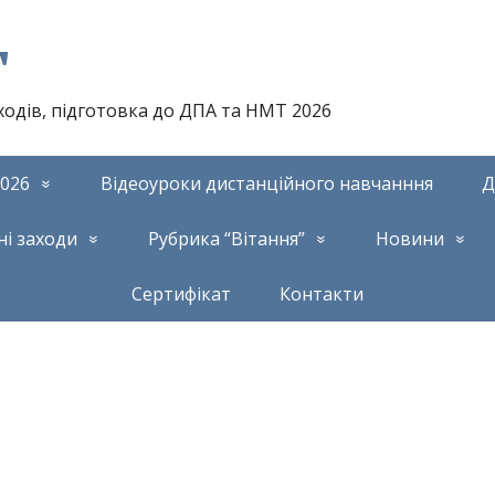
т
аходів, підготовка до ДПА та НМТ 2026
026
Відеоуроки дистанційного навчанння
Д
ні заходи
Рубрика “Вітання”
Новини
Сертифікат
Контакти