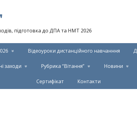
т
аходів, підготовка до ДПА та НМТ 2026
026
Відеоуроки дистанційного навчанння
Д
ні заходи
Рубрика “Вітання”
Новини
Сертифікат
Контакти