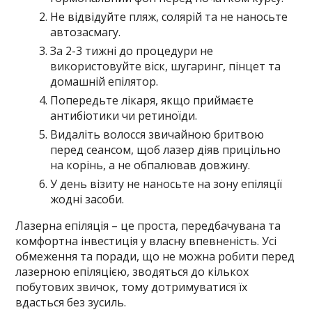
Не відвідуйте пляж, солярій та не наносьте
автозасмагу.
За 2-3 тижні до процедури не
використовуйте віск, шугаринг, пінцет та
домашній епілятор.
Попередьте лікаря, якщо приймаєте
антибіотики чи ретиноїди.
Видаліть волосся звичайною бритвою
перед сеансом, щоб лазер діяв прицільно
на корінь, а не обпалював довжину.
У день візиту не наносьте на зону епіляції
жодні засоби.
Лазерна епіляція – це проста, передбачувана та
комфортна інвестиція у власну впевненість. Усі
обмеження та поради, що не можна робити перед
лазерною епіляцією, зводяться до кількох
побутових звичок, тому дотримуватися їх
вдасться без зусиль.