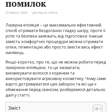
помилок
25 Квітня, 2026
Догляд за собою
Лазерна епіляція – це максимально ефективний
спосіб отримати бездоганно гладку шкіру, проте її
успіх та безпека залежать від підготовки. Інакше
замість комфортної процедури можна отримати
опіки, пігментацію або просто звести весь ефект
нанівець.
Якщо коротко, про те, що не можна робити перед
лазерною епіляцією, то це засмагати,
висмикувати волосся з коренем та
використовувати агресивну косметику. Чому саме
варто дотримуватися цих заборон та які ще є
обмеження перед сеансом, розберемося детально
далі у статті.
Зміст