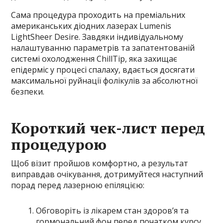
Сама процедура проходить на преміальних
американських діодних лазерах Lumenis
LightSheer Desire. Завдяки індивідуальному
налаштуванню параметрів та запатентованій
системі охолодження ChillTip, яка захищає
епідерміс у процесі спалаху, вдається досягати
максимальної руйнації фолікулів за абсолютної
безпеки.
Короткий чек-лист перед
процедурою
Щоб візит пройшов комфортно, а результат
виправдав очікування, дотримуйтеся наступний
порад перед лазерною епіляцією:
Обговоріть із лікарем стан здоров’я та
гормональний фон перед початком курсу.