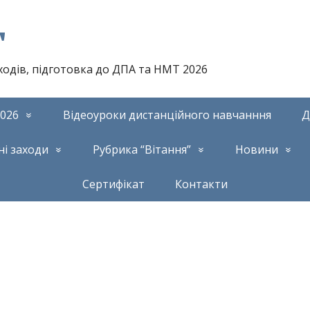
т
аходів, підготовка до ДПА та НМТ 2026
026
Відеоуроки дистанційного навчанння
Д
ні заходи
Рубрика “Вітання”
Новини
Сертифікат
Контакти