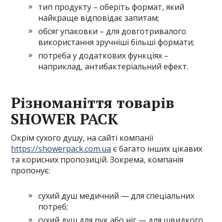
тип продукту – оберіть формат, який
найкраще відповідає запитам;
обсяг упаковки – для довготривалого
використання зручніші більші формати;
потреба у додаткових функціях –
наприклад, антибактеріальний ефект.
Різноманіття товарів
SHOWER PACK
Окрім сухого душу, на сайті компанії
https://showerpack.com.ua
є багато інших цікавих
та корисних пропозицій. Зокрема, компанія
пропонує:
сухий душ медичний — для спеціальних
потреб;
сухий душ для рук або ніг — для швидкого