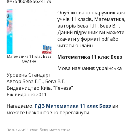
e=7546698/5624179
Опубліковано підручник для
учнів 11 класів, Математика,
авторів Бевз Г.П., Бевз В.Г.
Даний підручник ви можете
скачати у форматі pdf або
читати онлайн.
Математика 11 клас Бевз
Математика 11 клас Бевз
Онлайн
Мова навчання: українська
Уровень Стандарт
Автор Бевз Г.П., Бевз В.Г.
Видавництво Київ, “Генеза”
Рік видання 2011
Нагадаємо,
ГДЗ Математика 11 клас Бевз
ви
можете безкоштовно переглянути.
Позначки:
11 клас
,
бевз
,
математика