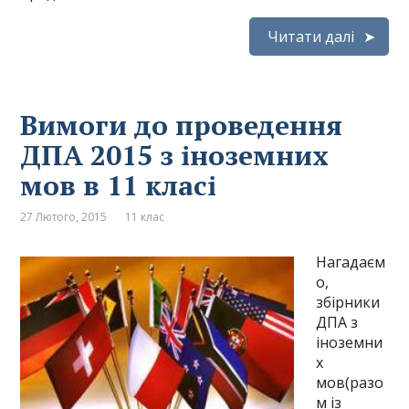
Читати далі
Вимоги до проведення
ДПА 2015 з іноземних
мов в 11 класі
27 Лютого, 2015
11 клас
Нагадаєм
о,
збірники
ДПА з
іноземни
х
мов(разо
м із