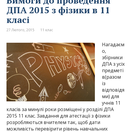
Вимоги до проведення
ДПА 2015 з фізики в 11
класі
27 Лютого, 2015
11 клас
Нагадаєм
о,
збірники
ДПА з усіх
предметі
в(разом
із
відповідя
ми) для
учнів 11
класів за минулі роки розміщені у розділі ДПА
2015 11 клас. Завдання для атестації з фізики
розробляються вчителем так, щоб дати
можливість перевірити рівень навчальних