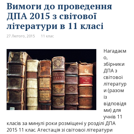
Вимоги до проведення
ДПА 2015 з світової
літератури в 11 класі
27 Лютого, 2015
11 клас
Нагадаєм
о,
збірники
ДПА з
світової
літератур
и (разом
із
відповідя
ми) для
учнів 11
класів за минулі роки розміщені у розділі ДПА
2015 11 клас. Атестація зі світової літератури