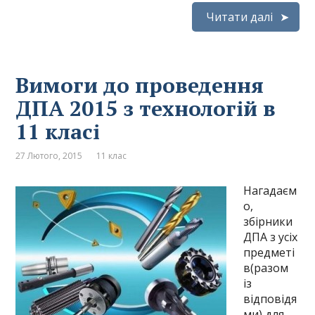
Читати далі
Вимоги до проведення
ДПА 2015 з технологій в
11 класі
27 Лютого, 2015
11 клас
Нагадаєм
о,
збірники
ДПА з усіх
предметі
в(разом
із
відповідя
ми) для