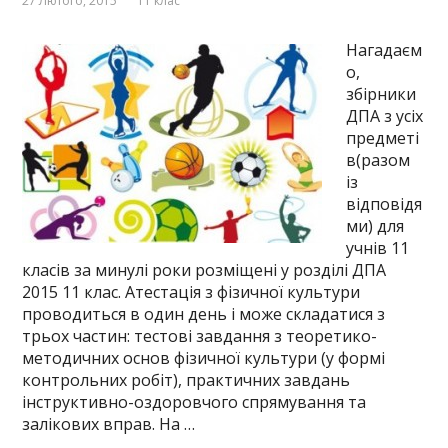
27 Лютого, 2015
11 клас
Нагадаєм
о,
збірники
ДПА з усіх
предметі
в(разом
із
відповідя
ми) для
учнів 11
класів за минулі роки розміщені у розділі ДПА
2015 11 клас. Атестація з фізичної культури
проводиться в один день і може складатися з
трьох частин: тестові завдання з теоретико-
методичних основ фізичної культури (у формі
контрольних робіт), практичних завдань
інструктивно-оздоровчого спрямування та
залікових вправ. На …