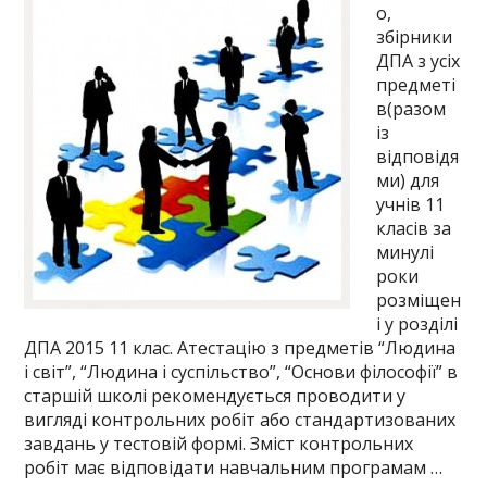
о,
збірники
ДПА з усіх
предметі
в(разом
із
відповідя
ми) для
учнів 11
класів за
минулі
роки
розміщен
і у розділі
ДПА 2015 11 клас. Атестацію з предметів “Людина
і світ”, “Людина і суспільство”, “Основи філософії” в
старшій школі рекомендується проводити у
вигляді контрольних робіт або стандартизованих
завдань у тестовій формі. Зміст контрольних
робіт має відповідати навчальним програмам …