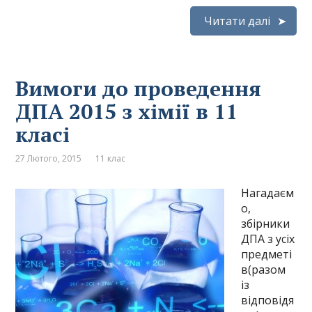
Читати далі
Вимоги до проведення
ДПА 2015 з хімії в 11
класі
27 Лютого, 2015
11 клас
Нагадаєм
о,
збірники
ДПА з усіх
предметі
в(разом
із
відповідя