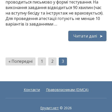
проводиться письмово у формі тестування. На
виконання завдання відводиться 90 хвилин (час
на вступну бесіду та інструктаж не враховується).
Для проведення атестації готують не менше 10
варіантів із завданнями …
Читати далі
Пагінація
« Попередні
1
2
3
записів
Контакти
Правовласникам (DMCA)
Ерудит.нет
© 2026