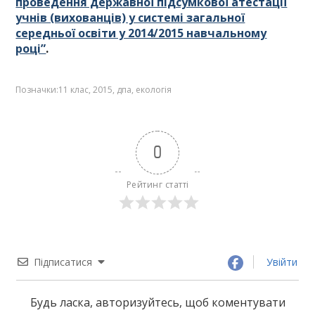
проведення державної підсумкової атестації
учнів (вихованців) у системі загальної
середньої освіти у 2014/2015 навчальному
році”
.
Позначки:
11 клас
,
2015
,
дпа
,
екологія
0
Рейтинг статті
Підписатися
Увійти
Будь ласка, авторизуйтесь, щоб коментувати