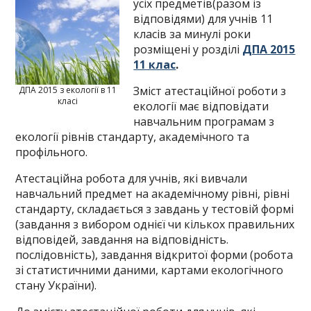
усіх предметів(разом із
відповідями) для учнів 11
класів за минулі роки
розміщені у розділі
ДПА 2015
11 клас
.
Зміст атестаційної роботи з
ДПА 2015 з екології в 11
класі
екології має відповідати
навчальним програмам з
екології рівнів стандарту, академічного та
профільного.
Атестаційна робота для учнів, які вивчали
навчальний предмет на академічному рівні, рівні
стандарту, складається з завдань у тестовій формі
(завдання з вибором однієї чи кількох правильних
відповідей, завдання на відповідність.
послідовність), завдання відкритої форми (робота
зі статистичними даними, картами екологічного
стану України).