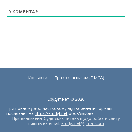
0
КОМЕНТАРІ
Контакти
Правовласникам (DMCA)
Ерудит.нет
© 2026
При повному або частковому відтворенні інформації
посилання на
https://erudyt.net
обов'язкове.
При виникненні будь-яких питань щодо роботи сайту
пишіть на email:
erudyt.net@gmail.com