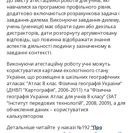
До змісту атестаційної роботи для учнів, які
навчалися за програмою профільного рівня,
додатково включаються розрахункова задача і
завдання-дилема. Виконуючи завдання-дилему,
учень (учениця) має обрати один або декілька
дистракторів, дати розгорнуту аргументовану
відповідь, що повинна відображати знання
аспектів діяльності людини у зазначеному в
завданні контексті.
Виконуючи атестаційну роботу учні можуть
користуватися картами екологічного стану
України, що розміщені в шкільних географічних
атласах: “Атлас 8 клас. Фізична географія України”
(ДНВП “Картографія”, 2006-2011) та “Фізична
географія України. Атлас для учнів 8 класу” (ЗАТ
“Інститут передових технологій”, 2008, 2009), а для
обчислення даних – користуватися
калькулятором.
Детальніше читайте у наказі №192
“Про