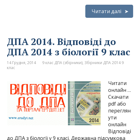
Читати далі
ДПА 2014. Відповіді до
ДПА 2014 з біології 9 клас
14 Грудня, 2014
9 клас ДПА (збірники)
,
Збірники ДПА 2014 9
клас
Читати
онлайн …
Скачати
pdf або
переглян
ути
онлайн
Відповіді
до ДПА з біології у 9 класі. Державна підсумкова