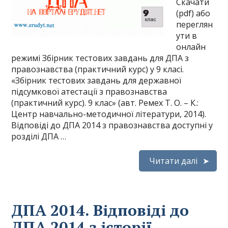
Скачати
(pdf) або
переглян
ути в
онлайн
режимі Збірник тестових завдань для ДПА з
правознавства (практичний курс) у 9 класі.
«Збірник тестових завдань для державної
підсумкової атестації з правознавства
(практичний курс). 9 клас» (авт. Ремех Т. О. – К.:
Центр навчально-методичної літератури, 2014).
Відповіді до ДПА 2014 з правознавства доступні у
розділі ДПА …
Читати далі
ДПА 2014. Відповіді до
ДПА 2014 з історії