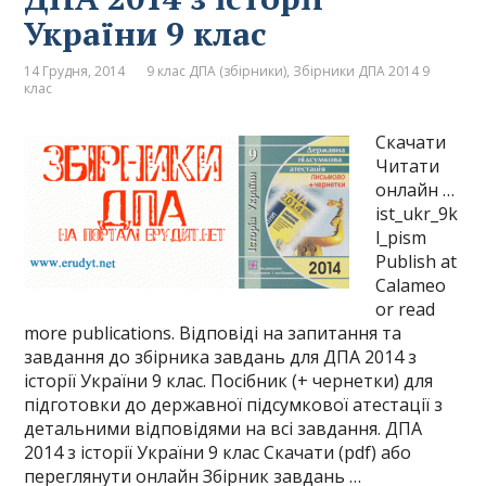
України 9 клас
14 Грудня, 2014
9 клас ДПА (збірники)
,
Збірники ДПА 2014 9
клас
Скачати
Читати
онлайн …
ist_ukr_9k
l_pism
Publish at
Calameo
or read
more publications. Відповіді на запитання та
завдання до збірника завдань для ДПА 2014 з
історії України 9 клас. Посібник (+ чернетки) для
підготовки до державної підсумкової атестації з
детальними відповідями на всі завдання. ДПА
2014 з історії України 9 клас Скачати (pdf) або
переглянути онлайн Збірник завдань …