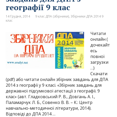
географії 9 клас
14 Грудня, 2014
9 клас ДПА (збірники)
,
Збірники ДПА 2014 9
клас
Читати
онлайн (
дочекайт
есь
повної
загрузки
…)
Скачати
(pdf) або читати онлайн збірник завдань для ДПА
2014 з географії у 9 класі. «Збірник завдань для
державної підсумкової атестації з географії. 9
клас» (авт. Гладковський Р. В., Довгань А. І.,
Паламарчук Л. Б., Совенко В. В. – К.: Центр
навчально-методичної літератури, 2014).
Відповіді до ДПА 2014 …