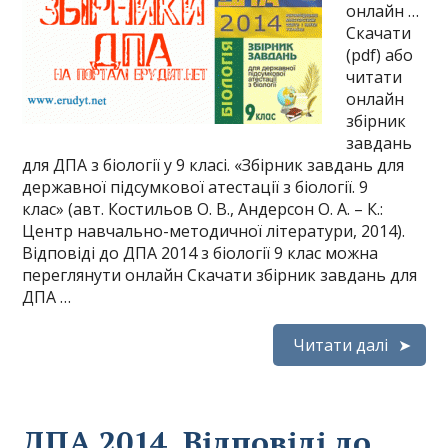
онлайн …
Скачати
(pdf) або
читати
онлайн
збірник
завдань
для ДПА з біології у 9 класі. «Збірник завдань для
державної підсумкової атестації з біології. 9
клас» (авт. Костильов О. В., Андерсон О. А. – К.:
Центр навчально-методичної літератури, 2014).
Відповіді до ДПА 2014 з біології 9 клас можна
переглянути онлайн Скачати збірник завдань для
ДПА …
Читати далі
ДПА 2014. Відповіді до