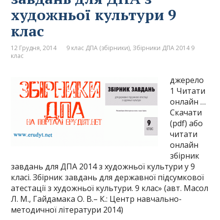
художньої культури 9
клас
12 Грудня, 2014
9 клас ДПА (збірники)
,
Збірники ДПА 2014 9
клас
джерело
1 Читати
онлайн …
Скачати
(pdf) або
читати
онлайн
збірник
завдань для ДПА 2014 з художньої культури у 9
класі. Збірник завдань для державної підсумкової
атестації з художньої культури. 9 клас» (авт. Масол
Л. М., Гайдамака О. В.– К.: Центр навчально-
методичної літератури 2014)