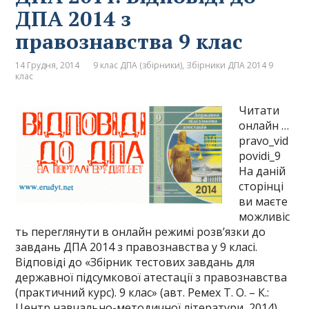
ДПА 2014 з
правознавства 9 клас
14 Грудня, 2014
9 клас ДПА (збірники)
,
Збірники ДПА 2014 9
клас
Читати
онлайн …
pravo_vid
povidi_9
На даній
сторінці
ви маєте
можливіс
ть переглянути в онлайн режимі розв’язки до
завдань ДПА 2014 з правознавства у 9 класі.
Відповіді до «Збірник тестових завдань для
державної підсумкової атестації з правознавства
(практичний курс). 9 клас» (авт. Ремех Т. О. – К.:
Центр навчально-методичної літератури, 2014).