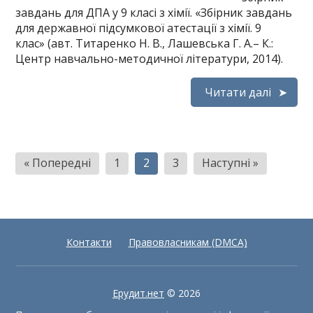
завдань для ДПА у 9 класі з хімії. «Збірник завдань
для державної підсумкової атестації з хімії. 9
клас» (авт. Титаренко Н. В., Лашевська Г. А.– К.:
Центр навчально-методичної літератури, 2014).
Читати далі
Пагінація
« Попередні
1
2
3
Наступні »
записів
Контакти
Правовласникам (DMCA)
Ерудит.нет
© 2026