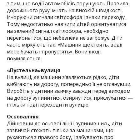
з тим, що водії автомобілів порушують Правила
дорожнього руху: мчать на високій швидкості,
ігноруючи сигнали світлофора і знаки переходу.
Тому недостатньо навчити дітей орієнтуватися
на зелений сигнал світлофора, необхідно
переконатися, що небезпека не загрожує. Діти
часто міркують так: «Машини ще стоять, водії
мене бачать і пропустять». Вони іноді
помиляються.
«Пустельна»вулиця
На вулиці, де машини з’являються рідко, діти
вибігають на дорогу, попередньо її не оглянувши.
Виробіть у дитини звичку завжди перед виходом
на дорогу зупинитися, озирнутися, прислухатися —
і тільки тоді переходити вулицю.
Осьовалінія
Дійшовши до осьової лінії і зупинившись, діти
зазвичай стежать тільки за машинами, що
рухаються з правого боку, і забувають про