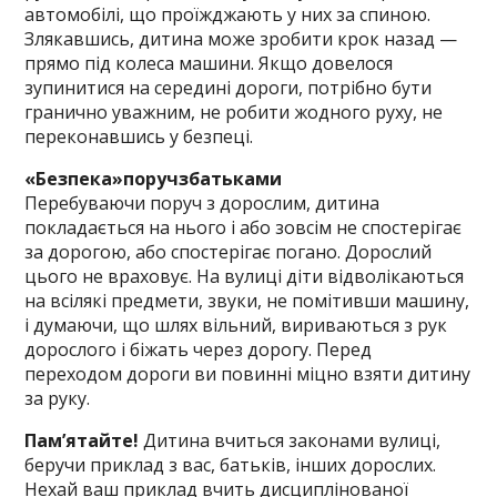
автомобілі, що проїжджають у них за спиною.
Злякавшись, дитина може зробити крок назад —
прямо під колеса машини. Якщо довелося
зупинитися на середині дороги, потрібно бути
гранично уважним, не робити жодного руху, не
переконавшись у безпеці.
«Безпека»поручзбатьками
Перебуваючи поруч з дорослим, дитина
покладається на нього і або зовсім не спостерігає
за дорогою, або спостерігає погано. Дорослий
цього не враховує. На вулиці діти відволікаються
на всілякі предмети, звуки, не помітивши машину,
і думаючи, що шлях вільний, вириваються з рук
дорослого і біжать через дорогу. Перед
переходом дороги ви повинні міцно взяти дитину
за руку.
Пам’ятайте!
Дитина вчиться законами вулиці,
беручи приклад з вас, батьків, інших дорослих.
Нехай ваш приклад вчить дисциплінованої