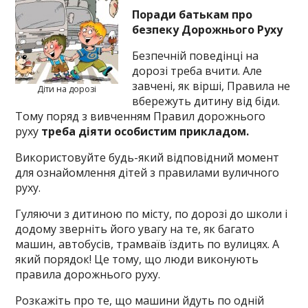
Поради батькам
про
безпеку Дорожнього Руху
Безпечній поведінці на
дорозі треба вчити. Але
завчені, як вірші, Правила не
Діти на дорозі
вбережуть дитину від біди.
Тому поряд з вивченням Правил дорожнього
руху
треба діяти особистим прикладом.
Використовуйте будь-який відповідний момент
для ознайомлення дітей з правилами вуличного
руху.
Гуляючи з дитиною по місту, по дорозі до школи і
додому зверніть його увагу на те, як багато
машин, автобусів, трамваїв їздить по вулицях. А
який порядок! Це тому, що люди виконують
правила дорожнього руху.
Розкажіть про те, що машини йдуть по одній