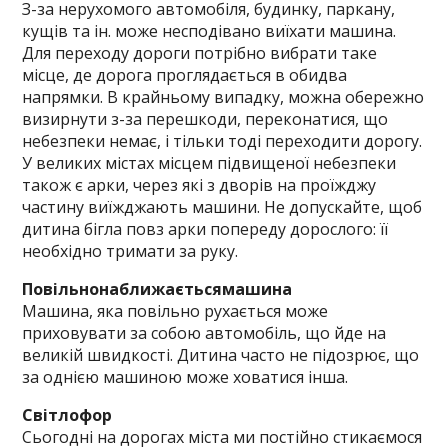
З-за нерухомого автомобіля, будинку, паркану,
кущів та ін. може несподівано виїхати машина.
Для переходу дороги потрібно вибрати таке
місце, де дорога проглядається в обидва
напрямки. В крайньому випадку, можна обережно
визирнути з-за перешкоди, переконатися, що
небезпеки немає, і тільки тоді переходити дорогу.
У великих містах місцем підвищеної небезпеки
також є арки, через які з дворів на проїжджу
частину виїжджають машини. Не допускайте, щоб
дитина бігла повз арки попереду дорослого: її
необхідно тримати за руку.
Повільнонаближаєтьсямашина
Машина, яка повільно рухається може
приховувати за собою автомобіль, що йде на
великій швидкості. Дитина часто не підозрює, що
за однією машиною може ховатися інша.
Світлофор
Сьогодні на дорогах міста ми постійно стикаємося