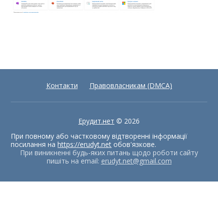
Контакти
Правовласникам (DMCA)
Ерудит.нет
© 2026
При повному або частковому відтворенні інформації
посилання на
https://erudyt.net
обов'язкове.
При виникненні будь-яких питань щодо роботи сайту
пишіть на email:
erudyt.net@gmail.com