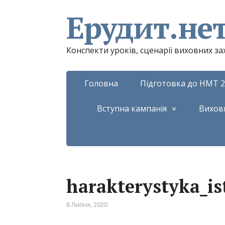
Ерудит.не
Конспекти уроків, сценарії виховних з
Головна
Підготовка до НМТ 2
Вступна кампанія
Вихов
harakterystyka_is
8 Липня, 2020