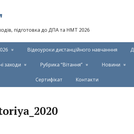
т
аходів, підготовка до ДПА та НМТ 2026
026
Відеоуроки дистанційного навчанння
Д
ні заходи
Рубрика “Вітання”
Новини
Сертифікат
Контакти
toriya_2020