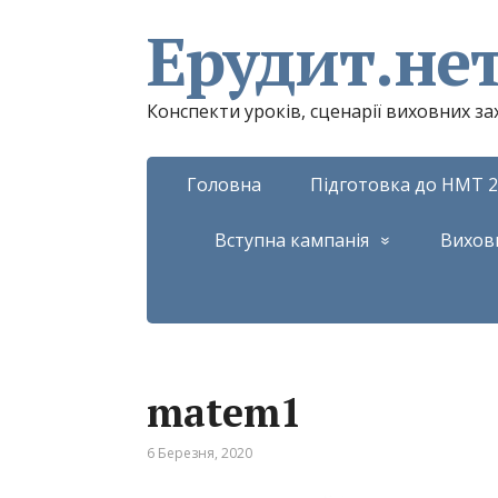
Ерудит.не
Конспекти уроків, сценарії виховних з
Головна
Підготовка до НМТ 2
Вступна кампанія
Вихов
matem1
6 Березня, 2020