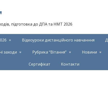
т
аходів, підготовка до ДПА та НМТ 2026
026
Відеоуроки дистанційного навчанння
Д
ні заходи
Рубрика “Вітання”
Новини
Сертифікат
Контакти