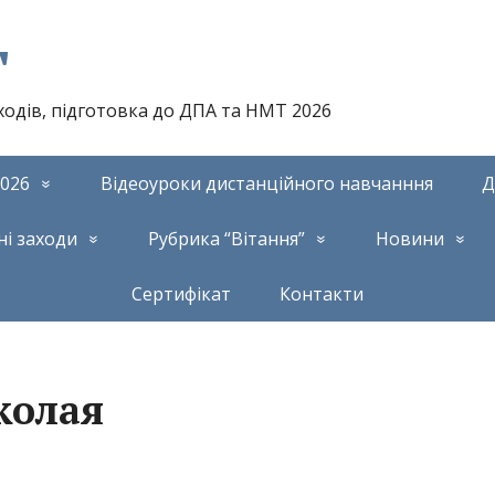
т
аходів, підготовка до ДПА та НМТ 2026
026
Відеоуроки дистанційного навчанння
Д
ні заходи
Рубрика “Вітання”
Новини
Сертифікат
Контакти
колая